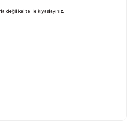
 değil kalite ile kıyaslayınız.
narak tarafımıza iletebilirsiniz.