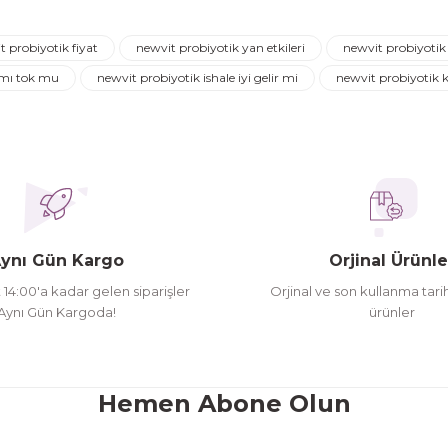
Ürün hakkında henüz soru sorulmamış.
Bu ürüne ilk yorumu siz yapın!
t probiyotik fiyat
newvit probiyotik yan etkileri
newvit probiyotik
Yorum Yaz
Soru Sor
 mı tok mu
newvit probiyotik ishale iyi gelir mi
newvit probiyotik 
ederim
oldu siparşlerim
ynı Gün Kargo
Orjinal Ürünle
t 14:00'a kadar gelen siparişler
Orjinal ve son kullanma tarih
Aynı Gün Kargoda!
ürünler
Gönder
Hemen Abone Olun