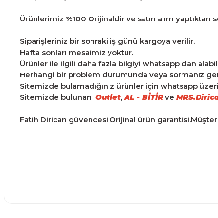
Ürünlerimiz %100 Orijinaldir ve satın alım yaptıktan son
Siparişleriniz bir sonraki iş günü kargoya verilir.
Hafta sonları mesaimiz yoktur.
Ürünler ile ilgili daha fazla bilgiyi whatsapp dan alabili
Herhangi bir problem durumunda veya sormanız gereke
Sitemizde bulamadığınız ürünler için whatsapp üzerind
Sitemizde bulunan
Outlet
,
AL - BİTİR
ve
MRS.Diric
Fatih Dirican güvencesi.Orijinal ürün garantisi.Müşte
Ürünler ertesi günü elime ulaştı.
Bu ürünün fiyat bilgisi, resim, ürün açıklamalarında ve d