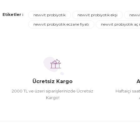
Görüş ve önerileriniz için teşekkür ederiz.
Turgay Baki | 30/06/2026
Etiketler :
newvit probiyotik
newvit probiyotik ekşi
newvi
Ürün resmi kalitesiz, bozuk veya görüntülenemiyor.
newvit probiyotik eczane fiyatı
newvit probiyotik aç
Turgay Baki | 30/06/2026
Ürün açıklamasında eksik bilgiler bulunuyor.
Ürün bilgilerinde hatalar bulunuyor.
İhtiyaç doğrultusunda alış veriş yapıyorum tavsiye 
Ürün fiyatı diğer sitelerden daha pahalı.
Hamit Çakıcı | 15/04/2026
Bu ürüne benzer farklı alternatifler olmalı.
herşey yolunda hiç sıkıntı yaşamadım 2. gün elimde 
Ücretsiz Kargo
A
Hamit Çakıcı | 15/04/2026
2000 TL ve üzeri siparişlerinizde Ücretsiz
Haftaiçi saa
Kargo!
çok iyi ve dürüst esnaf
Hamit Çakıcı | 15/04/2026
Güzel etkili ve mükemmel kargo paketleme