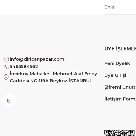
mehmet Polat | 14/02/2026
Çok memnun kaldım
Safiye Kutlu | 10/12/2025
ÜYE İŞLEML
Siteye üyelik gayet kolay, güvenli ödeme, hızlı gönd
info@diricanpazar.com
Yeni Üyelik
Fahrettin Vural | 11/11/2025
5465584562
İncirköy Mahallesi Mehmet Akif Ersoy
Üye Girişi
Caddesi NO:119A Beykoz İSTANBUL
sorunsuz elime ulaştı teşekkürler
Şifremi Unut
Sinem YILMAZ | 06/11/2025
İletişim Form
sorunsuz hızlı elime ulaştı.
Sinem YILMAZ | 06/11/2025