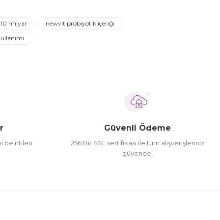
 10 milyar
newvit probiyotik içeriği
kullanımı
r
Güvenli Ödeme
i belirtilen
256 Bit SSL sertifikası ile tüm alışverişleriniz
güvende!