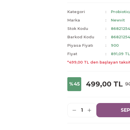
Kategori
Probiotic
Marka
Newvit
Stok Kodu
8682125
Barkod Kodu
8682125
Piyasa Fiyatı
900
Fiyat
891,09 T
*499,00 TL den başlayan taksit
499,00 TL
%45
9
SEP