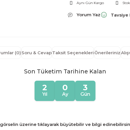
Aynı Gün Kargo
Stok
Yorum Yaz
Tavsiye 
rumlar (0)
Soru & Cevap
Taksit Seçenekleri
Önerileriniz
Alı
Son Tüketim Tarihine Kalan
2
0
3
Yıl
Ay
Gün
örselin üzerine tıklayarak büyütebilir ve bilgi edinebilirsin