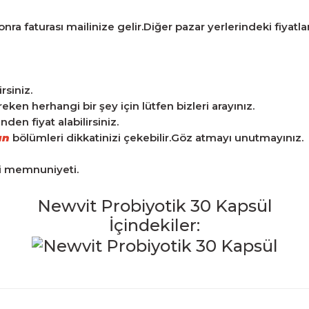
ra faturası mailinize gelir.Diğer pazar yerlerindeki fiyatlarla
rsiniz.
n herhangi bir şey için lütfen bizleri arayınız.
en fiyat alabilirsiniz.
an
bölümleri dikkatinizi çekebilir.Göz atmayı unutmayınız.
ri memnuniyeti.
Newvit Probiyotik 30 Kapsül
İçindekiler:
iğer konularda yetersiz gördüğünüz noktaları öneri formunu kulla