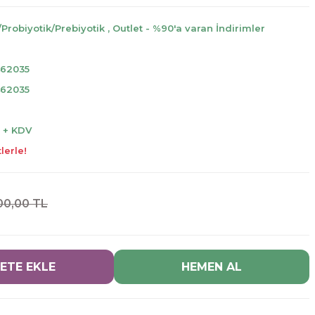
/Probiyotik/Prebiyotik
,
Outlet - %90'a varan İndirimler
462035
462035
L + KDV
lerle!
00,00 TL
ETE EKLE
HEMEN AL