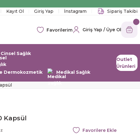
!
Kayıt Ol
Giriş Yap
İnstagram
Sipariş Takibi
Giriş Yap / Üye Ol
Favorilerim
Cinsel Sağlık
Outlet
Ürünleri
 ve Dermokozmetik
Medikal Sağlık
apsül
0 Kapsül
az