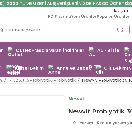
2000 TL VE ÜZERİ ALIŞVERİŞLERİNİZDE KARGO ÜCRETSİZ
İletişim
FD Pharma
Yeni Ürünler
Popüler Ürünler
ar
Outlet - %90'a varan İndirimler
AL - BİTİR
)
Kişisel Bakım
Anne ve Bebek
Cilt Bakımı
n
Probiotic/Probiyotik/Prebiyotik
Newvit Probiyotik 30 K
Newvit
Newvit Probiyotik 3
0 - Yorum | Sen de yorum y