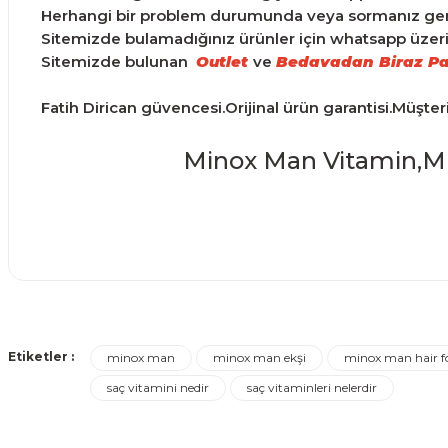
Herhangi bir problem durumunda veya sormanız gereke
Sitemizde bulamadığınız ürünler için whatsapp üzerind
Sitemizde bulunan
Outlet
ve
Bedavadan Biraz Pa
Fatih Dirican güvencesi.Orijinal ürün garantisi.Müşte
Minox Man Vitamin,Min
Ürünler ertesi günü elime ulaştı.
Bu ürünün fiyat bilgisi, resim, ürün açıklamalarında ve d
Görüş ve önerileriniz için teşekkür ederiz.
Turgay Baki | 30/06/2026
Etiketler :
minox man
minox man ekşi
minox man hair f
Ürün resmi kalitesiz, bozuk veya görüntülenemiyor.
saç vitamini nedir
saç vitaminleri nelerdir
Turgay Baki | 30/06/2026
Ürün açıklamasında eksik bilgiler bulunuyor.
Ürün bilgilerinde hatalar bulunuyor.