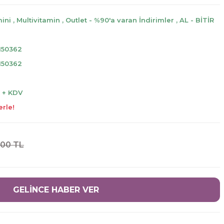
mini
,
Multivitamin
,
Outlet - %90'a varan İndirimler
,
AL - BİTİR
150362
150362
L + KDV
erle!
,00 TL
GELİNCE HABER VER