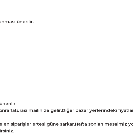
nması önerilir.
nerilir.
ra faturası mailinize gelir.Diğer pazar yerlerindeki fiyatlarla
len siparişler ertesi güne sarkar.Hafta sonları mesaimiz yo
rsiniz.