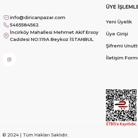
ÜYE İŞLEML
Siteye üyelik gayet kolay, güvenli ödeme, hızlı gönd
info@diricanpazar.com
Yeni Üyelik
Fahrettin Vural | 11/11/2025
5465584562
İncirköy Mahallesi Mehmet Akif Ersoy
Üye Girişi
Caddesi NO:119A Beykoz İSTANBUL
sorunsuz elime ulaştı teşekkürler
Şifremi Unut
Sinem YILMAZ | 06/11/2025
İletişim Form
sorunsuz hızlı elime ulaştı.
Sinem YILMAZ | 06/11/2025
Deneyimini Paylaş
© 2024 | Tüm Hakları Saklıdır.