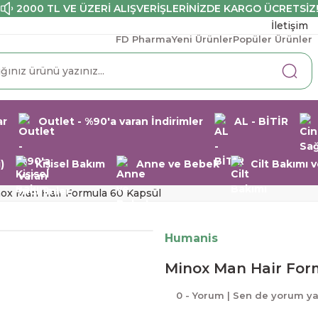
2000 TL VE ÜZERİ ALIŞVERİŞLERİNİZDE KARGO ÜCRETSİZ
İletişim
FD Pharma
Yeni Ürünler
Popüler Ürünler
ar
Outlet - %90'a varan İndirimler
AL - BİTİR
)
Kişisel Bakım
Anne ve Bebek
Cilt Bakımı
ox Man Hair Formula 60 Kapsül
Humanis
Minox Man Hair For
0 - Yorum | Sen de yorum y