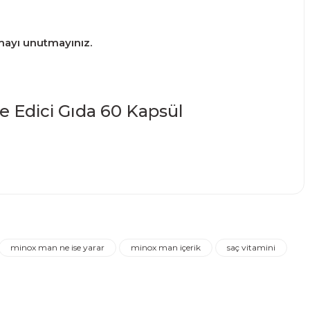
tmayı unutmayınız.
e Edici Gıda 60 Kapsül
narak tarafımıza iletebilirsiniz.
minox man ne ise yarar
minox man içerik
saç vitamini