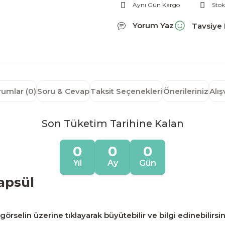
Aynı Gün Kargo
Stok
Yorum Yaz
Tavsiye 
rumlar (0)
Soru & Cevap
Taksit Seçenekleri
Önerileriniz
Alı
Son Tüketim Tarihine Kalan
0
0
0
Yıl
Ay
Gün
apsül
örselin üzerine tıklayarak büyütebilir ve bilgi edinebilirsin