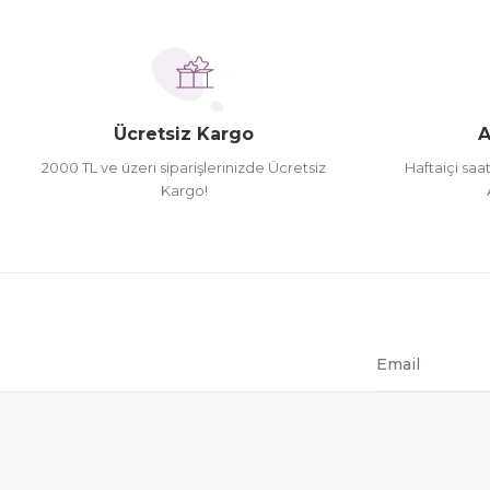
İhtiyaç doğrultusunda alış veriş yapıyorum tavsiye 
Ürün fiyatı diğer sitelerden daha pahalı.
Hamit Çakıcı | 15/04/2026
Bu ürüne benzer farklı alternatifler olmalı.
herşey yolunda hiç sıkıntı yaşamadım 2. gün elimde 
Ücretsiz Kargo
A
Hamit Çakıcı | 15/04/2026
2000 TL ve üzeri siparişlerinizde Ücretsiz
Haftaiçi saa
Kargo!
çok iyi ve dürüst esnaf
Hamit Çakıcı | 15/04/2026
Güzel etkili ve mükemmel kargo paketleme
mehmet Polat | 14/02/2026
Çok memnun kaldım
Safiye Kutlu | 10/12/2025