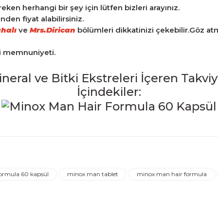
n herhangi bir şey için lütfen bizleri arayınız.
en fiyat alabilirsiniz.
halı
ve
Mrs.Dirican
bölümleri dikkatinizi çekebilir.Göz a
ri memnuniyeti.
eral ve Bitki Ekstreleri İçeren Takviy
İçindekiler:
iğer konularda yetersiz gördüğünüz noktaları öneri formunu kulla
Ürün hakkında henüz soru sorulmamış.
Bu ürüne ilk yorumu siz yapın!
ormula 60 kapsül
minox man tablet
minox man hair formula
Yorum Yaz
Soru Sor