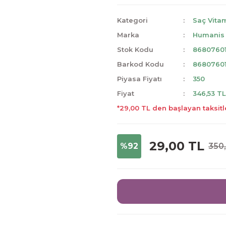
Kategori
Saç Vita
Marka
Humanis
Stok Kodu
8680760
Barkod Kodu
8680760
Piyasa Fiyatı
350
Fiyat
346,53 T
*29,00 TL den başlayan taksitl
29,00 TL
%92
350