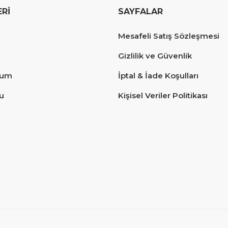
ERİ
SAYFALAR
erim.
Mesafeli Satış Sözleşmesi
Gizlilik ve Güvenlik
tum
İptal & İade Koşulları
u
Kişisel Veriler Politikası