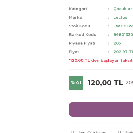
Kategori
Çocuklar 
Marka
Lectus
Stok Kodu
FWX3DW
Barkod Kodu
8680133
Piyasa Fiyatı
205
Fiyat
202,97 T
*120,00 TL den başlayan taksitl
120,00 TL
%41
20
Aynı Gün Kargo
Stok