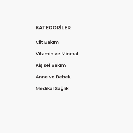
5,00 TL
KATEGORİLER
Cilt Bakım
SEPETE EKLE
Vitamin ve Mineral
Kişisel Bakım
Anne ve Bebek
p 150 ml
Medikal Sağlık
Diğer yorumları göster