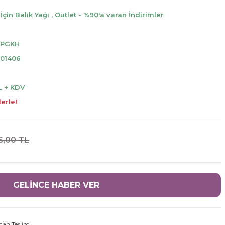
İçin Balık Yağı
,
Outlet - %90'a varan İndirimler
PGKH
001406
L + KDV
erle!
5,00 TL
GELİNCE HABER VER
tan Teslim