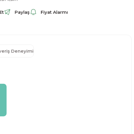
Et
Paylaş
Fiyat Alarmı
şveriş Deneyimi
n