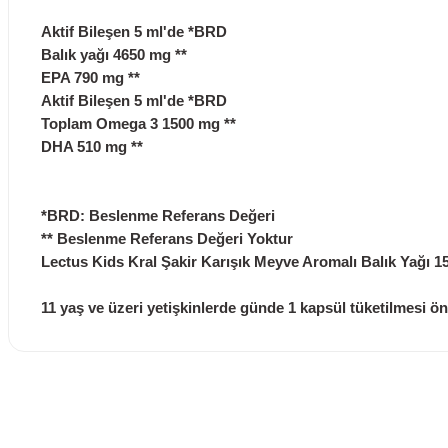
Aktif Bileşen
5 ml'de
*BRD
Balık yağı
4650 mg
**
EPA
790 mg
**
Aktif Bileşen
5 ml'de
*BRD
Toplam Omega 3
1500 mg
**
DHA
510 mg
**
*BRD: Beslenme Referans Değeri
** Beslenme Referans Değeri Yoktur
Lectus Kids Kral Şakir Karışık Meyve Aromalı Balık Yağı 15
11 yaş ve üzeri yetişkinlerde günde 1 kapsül tüketilmesi ön
Ürünler ertesi günü elime ulaştı.
Bu ürünün fiyat bilgisi, resim, ürün açıklamalarında ve d
Görüş ve önerileriniz için teşekkür ederiz.
Turgay Baki | 30/06/2026
Ürün resmi kalitesiz, bozuk veya görüntülenemiyor.