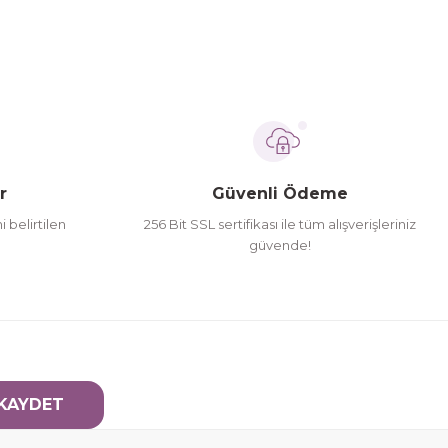
Kullanma Tarihi:
30.02.2028
Abdiibrahim
a-3 150 ml Takviye Edici Gıda
329,00 TL
r
Güvenli Ödeme
650,00 TL
i belirtilen
256 Bit SSL sertifikası ile tüm alışverişleriniz
güvende!
.00 TL İndirim!
EPETE EKLE
Son Kullanma Tarihi:
Miadsız Ürün
KAYDET
Pensan
Pensan Büro Tükenmaz Kalem Mavi 1.0 mm - 1 Adet