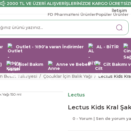
2000 TL VE ÜZERİ ALIŞVERİŞLERİNİZDE KARGO ÜCRETSİZ
İletişim
FD Pharma
Yeni Ürünler
Popüler Ürünler
ar
Outlet - %90'a varan İndirimler
AL - BİTİR
)
Kişisel Bakım
Anne ve Bebek
Cilt Bakımı
in Besin Takviyesi
Çocuklar İçin Balık Yağı
Lectus Kids Kra
Lectus
Lectus Kids Kral Şak
0 - Yorum | Sen de yorum y