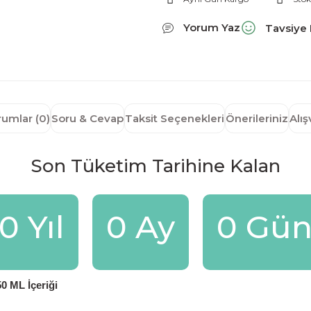
Yorum Yaz
Tavsiye 
rumlar (0)
Soru & Cevap
Taksit Seçenekleri
Önerileriniz
Alı
Son Tüketim Tarihine Kalan
0 Yıl
0 Ay
0 Gü
0 ML İçeriği