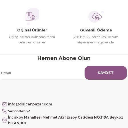
İhtiyaç doğrultusunda alış veriş
Bu ürüne benzer farklı alternatifler olmalı.
yapıyorum tavsiye ederim
Hamit Çakıcı | 15/04/2026
Orjinal Ürünler
Güvenli Ödeme
herşey yolunda hiç sıkıntı
Orjinal ve son kullanma tarihi
256 Bit SSL sertifikası ile tüm
yaşamadım 2. gün elimde oldu
belirtilen ürünler
alışverişleriniz güvende!
Gönder
siparşlerim
Hamit Çakıcı | 15/04/2026
Hemen Abone Olun
çok iyi ve dürüst esnaf
KAYDET
Hamit Çakıcı | 15/04/2026
Güzel etkili ve mükemmel kargo
paketleme
info@diricanpazar.com
5465584562
mehmet Polat | 14/02/2026
İncirköy Mahallesi Mehmet Akif Ersoy Caddesi NO:119A Beykoz
İSTANBUL
Çok memnun kaldım