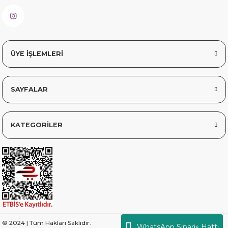
Safiye Kutlu | 10/12/2025
Siteye üyelik gayet kolay,
ÜYE İŞLEMLERİ
güvenli ödeme, hızlı gönderim.
Fahrettin Vural | 11/11/2025
SAYFALAR
sorunsuz elime ulaştı teşekkürler
Sinem YILMAZ | 06/11/2025
KATEGORİLER
sorunsuz hızlı elime ulaştı.
Sinem YILMAZ | 06/11/2025
Deneyimini Paylaş
Diğer yorumları göster
© 2024 | Tüm Hakları Saklıdır.
WhatsApp Sipariş Hattı