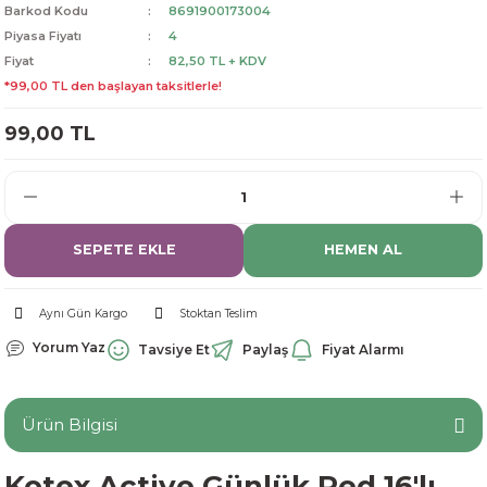
Barkod Kodu
8691900173004
dorant
arantili
K vitamini
Pekmez-Bal-Macun
Piyasa Fiyatı
4
Fiyat
82,50 TL + KDV
ıvı
nı
Pastiller
Propolis-Arı ve Ürünleri
*99,00 TL den başlayan taksitlerle!
99,00 TL
Sporcu Takviyeleri
Quercetin
Resveratrol
ve Bebek Malzemeleri
Sirke
SEPETE EKLE
HEMEN AL
Tatlandırıcılar
Aynı Gün Kargo
Stoktan Teslim
Yorum Yaz
Tavsiye Et
Paylaş
Fiyat Alarmı
Ürün Bilgisi
Kotex Active Günlük Ped 16'lı