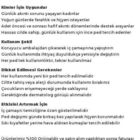
Kimler İçin Uygundur
Günlük akıntı sorunu yaşayan kadınlar
Yoğun günlerde ferahlık ve hijyen isteyenler
Adet öncesi ve sonrası hafif akıntı dönemlerinde destek arayanlar
Hassas cilde sahip, günlük kullanım için ince ped tercih edenler
Kullanım Şekli
Koruyucu ambalajdan çıkararak iç çamaşırına yapıştırın
Günlük kullanımda ihtiyaç duyuldukça yenisiyle değiştirin
Her ped tek kullanımlıktır, tekrar kullanılmaz
Dikkat Edilmesi Gerekenler
Her kullanımda yeni bir ped tercih edilmelidir
Ciltte tahriş veya alerji durumunda kullanımı bırakınız
Çocukların erişemeyeceği yerde saklayınız
Gerektiğinde dermatolog görüşü alınmalıdır
Etkisini Artırmak İçin
İç çamaşırı temizliğine özen gösterilmelidir
Ped değişimi günde birkaç kez yapılarak hijyen korunmalıdır
Sıkı kıyafetler yerine hava aldıran kumaşlar tercih edilebilir
Ürünlerimiz %100 Orijinaldir ve satın alım yaptıktan sonra faturası