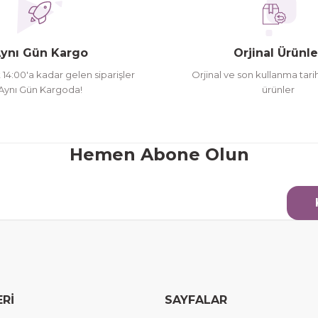
oldu siparşlerim
ynı Gün Kargo
Orjinal Ürünle
t 14:00'a kadar gelen siparişler
Orjinal ve son kullanma tarih
Aynı Gün Kargoda!
ürünler
Gönder
Hemen Abone Olun
ERİ
SAYFALAR
erim.