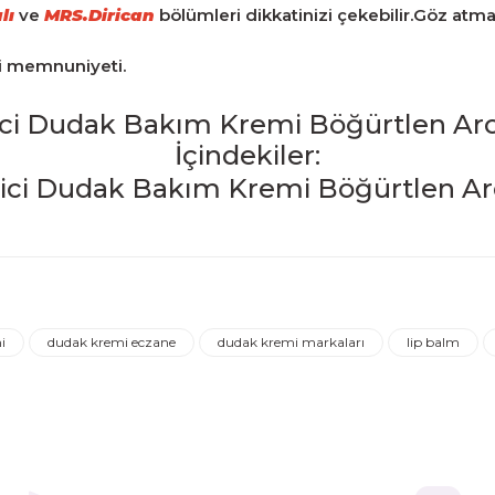
lı
ve
MRS.Dirican
bölümleri dikkatinizi çekebilir.Göz atm
ri memnuniyeti.
ci Dudak Bakım Kremi Böğürtlen Aro
İçindekiler:
iğer konularda yetersiz gördüğünüz noktaları öneri formunu kulla
Ürün hakkında henüz soru sorulmamış.
Bu ürüne ilk yorumu siz yapın!
i
dudak kremi eczane
dudak kremi markaları
lip balm
Yorum Yaz
Soru Sor
ederim