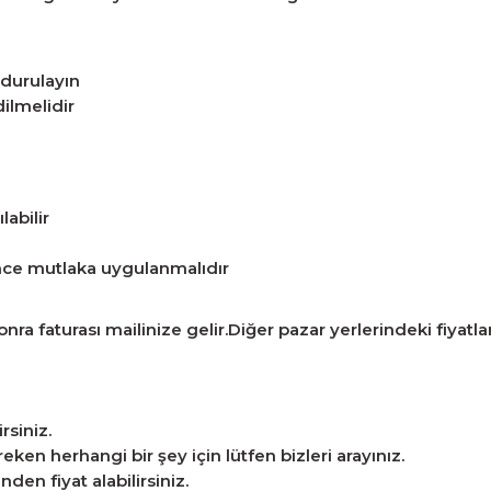
 durulayın
dilmelidir
labilir
önce mutlaka uygulanmalıdır
ra faturası mailinize gelir.Diğer pazar yerlerindeki fiyatlarla
rsiniz.
n herhangi bir şey için lütfen bizleri arayınız.
en fiyat alabilirsiniz.