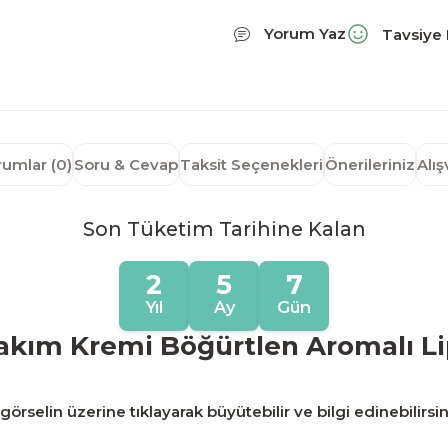
Yorum Yaz
Tavsiye 
rumlar (0)
Soru & Cevap
Taksit Seçenekleri
Önerileriniz
Alı
Son Tüketim Tarihine Kalan
2
5
7
Yıl
Ay
Gün
akım Kremi Böğürtlen Aromalı Li
örselin üzerine tıklayarak büyütebilir ve bilgi edinebilirsin