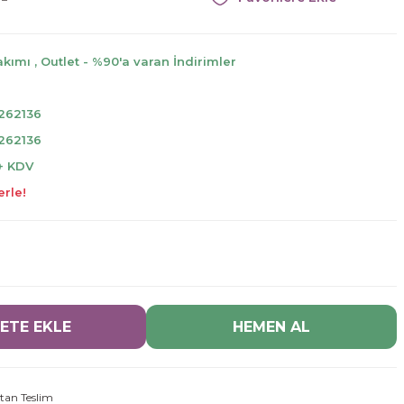
akımı
,
Outlet - %90'a varan İndirimler
262136
262136
 + KDV
erle!
ETE EKLE
HEMEN AL
tan Teslim