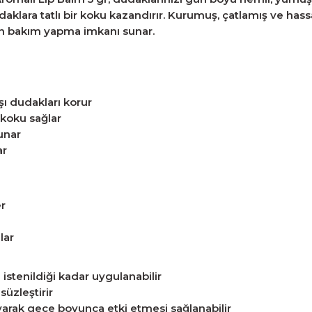
daklara tatlı bir koku kazandırır. Kurumuş, çatlamış ve has
an bakım yapma imkanı sunar.
şı dudakları korur
 koku sağlar
unar
ar
r
lar
istenildiği kadar uygulanabilir
süzleştirir
arak gece boyunca etki etmesi sağlanabilir