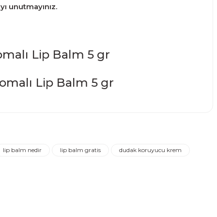
ayı unutmayınız.
malı Lip Balm 5 gr
narak tarafımıza iletebilirsiniz.
lip balm nedir
lip balm gratis
dudak koruyucu krem