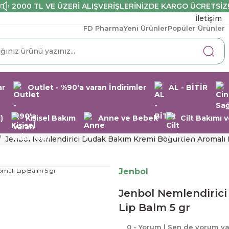
2000 TL VE ÜZERİ ALIŞVERİŞLERİNİZDE KARGO ÜCRETSİZ
İletişim
FD Pharma
Yeni Ürünler
Popüler Ürünler
ar
Outlet - %90'a varan İndirimler
AL - BİTİR
)
Kişisel Bakım
Anne ve Bebek
Cilt Bakımı
Jenbol Nemlendirici Dudak Bakım Kremi Böğürtlen Aromalı L
Jenbol
Jenbol Nemlendiric
Lip Balm 5 gr
0 - Yorum | Sen de yorum y