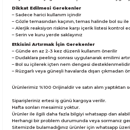
Dikkat Edilmesi Gerekenler
– Sadece harici kullanım içindir
– Gözle temasından kaçının, temas halinde bol su ile
– Alerjik reaksiyon riskine karşı içerik listesi kontrol e
– Serin ve kuru yerde saklayınız
Etkisini Artırmak İçin Gerekenler
– Günde en az 2-3 kez düzenli kullanım önerilir
– Dudaklara peeling sonrası uygulanarak emilimi artırı
– Bol su içilerek içten nem dengesi desteklenmelidir
– Rüzgarlı veya güneşli havalarda dışarı çıkmadan 
Ürünlerimiz %100 Orijinaldir ve satın alım yaptıktan son
Siparişleriniz ertesi iş günü kargoya verilir.
Hafta sonları mesaimiz yoktur.
Ürünler ile ilgili daha fazla bilgiyi whatsapp dan alabili
Herhangi bir problem durumunda veya sormanız gereke
Sitemizde bulamadığınız ürünler için whatsapp üzerind