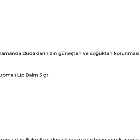
aynı zamanda dudaklarınızın güneşten ve soğuktan korunması
romalı Lip Balm 5 gr
malı Lip Balm 5 gr, dudaklarınızı gün boyu nemli, yumuşa