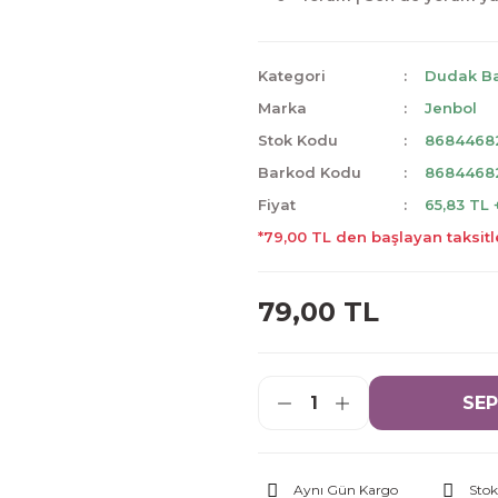
Kategori
Dudak B
Marka
Jenbol
Stok Kodu
8684468
Barkod Kodu
8684468
Fiyat
65,83 TL
*79,00 TL den başlayan taksitl
79,00 TL
SEP
Aynı Gün Kargo
Stok