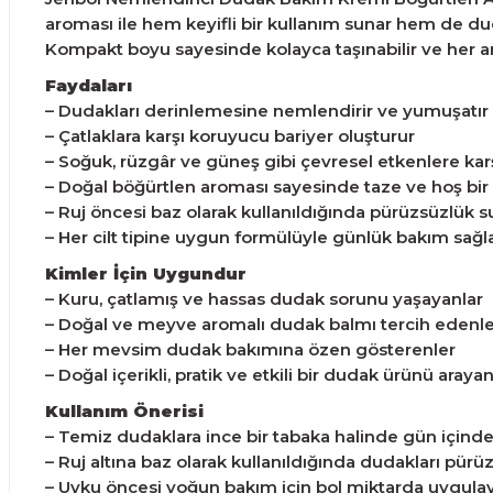
aroması ile hem keyifli bir kullanım sunar hem de du
Kompakt boyu sayesinde kolayca taşınabilir ve her 
Faydaları
– Dudakları derinlemesine nemlendirir ve yumuşatır
– Çatlaklara karşı koruyucu bariyer oluşturur
– Soğuk, rüzgâr ve güneş gibi çevresel etkenlere kar
– Doğal böğürtlen aroması sayesinde taze ve hoş bir
– Ruj öncesi baz olarak kullanıldığında pürüzsüzlük s
– Her cilt tipine uygun formülüyle günlük bakım sağl
Kimler İçin Uygundur
– Kuru, çatlamış ve hassas dudak sorunu yaşayanlar
– Doğal ve meyve aromalı dudak balmı tercih edenle
– Her mevsim dudak bakımına özen gösterenler
– Doğal içerikli, pratik ve etkili bir dudak ürünü arayan
Kullanım Önerisi
– Temiz dudaklara ince bir tabaka halinde gün içinde 
– Ruj altına baz olarak kullanıldığında dudakları pürüz
– Uyku öncesi yoğun bakım için bol miktarda uygulay