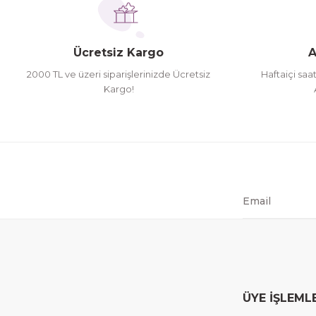
Hamit Çakıcı | 15/04/2026
Bu ürüne benzer farklı alternatifler olmalı.
herşey yolunda hiç sıkıntı yaşamadım 2. gün elimde 
Ücretsiz Kargo
A
Hamit Çakıcı | 15/04/2026
2000 TL ve üzeri siparişlerinizde Ücretsiz
Haftaiçi saa
Kargo!
çok iyi ve dürüst esnaf
Hamit Çakıcı | 15/04/2026
Güzel etkili ve mükemmel kargo paketleme
mehmet Polat | 14/02/2026
Çok memnun kaldım
Safiye Kutlu | 10/12/2025
ÜYE İŞLEML
Siteye üyelik gayet kolay, güvenli ödeme, hızlı gönd