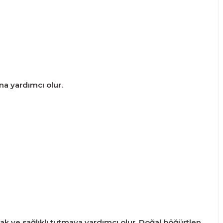
na yardımcı olur.
k ve sağlıklı tutmaya yardımcı olur. Doğal böğürtlen