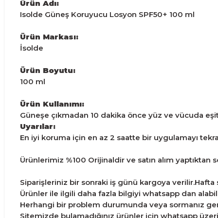
Ürün Adı:
Isolde Güneş Koruyucu Losyon SPF50+ 100 ml
Ürün Markası:
İsolde
Ürün Boyutu:
100 ml
Ürün Kullanımı:
Güneşe çıkmadan 10 dakika önce yüz ve vücuda eşi
Uyarılar:
En iyi koruma için en az 2 saatte bir uygulamayı tekrar-
Ürünlerimiz %100 Orijinaldir ve satın alım yaptıktan son
Siparişleriniz bir sonraki iş günü kargoya verilir.Haft
Ürünler ile ilgili daha fazla bilgiyi whatsapp dan alabili
Herhangi bir problem durumunda veya sormanız gereke
Sitemizde bulamadığınız ürünler için whatsapp üzerind