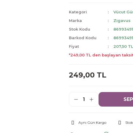
Kategori
Vücut Gü
Marka
Zigavus
Stok Kodu
86993491
Barkod Kodu
86993491
Fiyat
207,50 T
*249,00 TL den başlayan taksit
249,00 TL
SEP
Aynı Gün Kargo
Stok