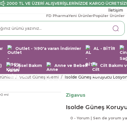
2000 TL VE ÜZERİ ALIŞVERİŞLERİNİZDE KARGO ÜCRETSİZ
İletişim
FD Pharma
Yeni Ürünler
Popüler Ürünler
ar
Outlet - %90'a varan İndirimler
AL - BİTİR
)
Kişisel Bakım
Anne ve Bebek
Cilt Bakımı
ünleri
Vücut Güneş Kremi
Isolde Güneş Koruyucu Losyo
Zigavus
Isolde Güneş Koruy
0 - Yorum | Sen de yorum y