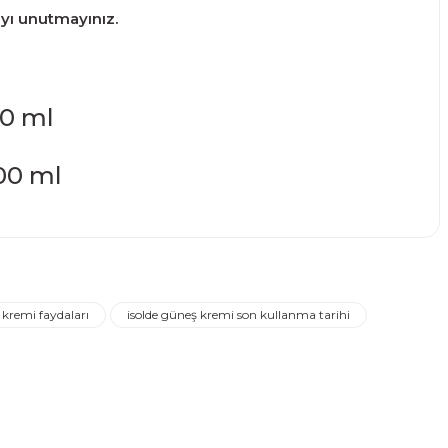
ayı unutmayınız.
00 ml
narak tarafımıza iletebilirsiniz.
 kremi faydaları
isolde güneş kremi son kullanma tarihi