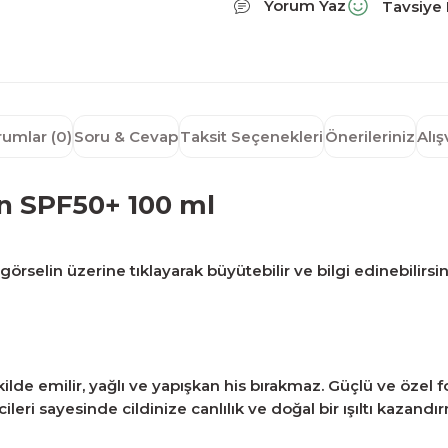
Yorum Yaz
Tavsiye 
rumlar (0)
Soru & Cevap
Taksit Seçenekleri
Önerileriniz
Alı
n SPF50+ 100 ml
örselin üzerine tıklayarak büyütebilir ve bilgi edinebilirsin
lde emilir, yağlı ve yapışkan his bırakmaz. Güçlü ve özel form
leri sayesinde cildinize canlılık ve doğal bir ışıltı kazand