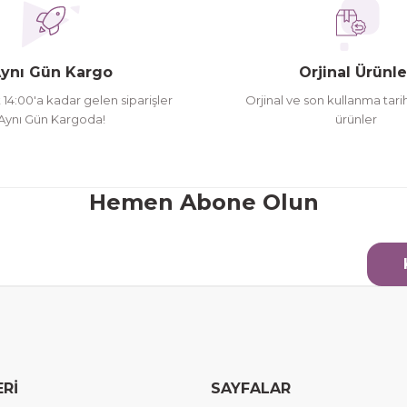
oldu siparşlerim
ynı Gün Kargo
Orjinal Ürünle
t 14:00'a kadar gelen siparişler
Orjinal ve son kullanma tarih
Aynı Gün Kargoda!
ürünler
Gönder
Hemen Abone Olun
ERİ
SAYFALAR
erim.