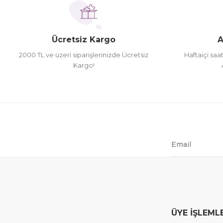
Hamit Çakıcı | 15/04/2026
Bu ürüne benzer farklı alternatifler olmalı.
herşey yolunda hiç sıkıntı yaşamadım 2. gün elimde 
Ücretsiz Kargo
A
Hamit Çakıcı | 15/04/2026
2000 TL ve üzeri siparişlerinizde Ücretsiz
Haftaiçi saa
Kargo!
çok iyi ve dürüst esnaf
Hamit Çakıcı | 15/04/2026
Güzel etkili ve mükemmel kargo paketleme
mehmet Polat | 14/02/2026
Çok memnun kaldım
Safiye Kutlu | 10/12/2025
ÜYE İŞLEML
Siteye üyelik gayet kolay, güvenli ödeme, hızlı gönd