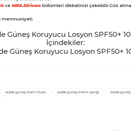
lı
ve
MRS.Dirican
bölümleri dikkatinizi çekebilir.Göz atm
ri memnuniyeti.
de Güneş Koruyucu Losyon SPF50+ 1
İçindekiler:
iğer konularda yetersiz gördüğünüz noktaları öneri formunu kulla
Ürün hakkında henüz soru sorulmamış.
Bu ürüne ilk yorumu siz yapın!
isolde güneş kremi fiyatı
isolde güneş kremi içeriği
isolde güneş
Yorum Yaz
Soru Sor
ederim