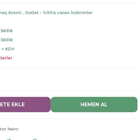
neş Kremi
,
Outlet - %90'a varan İndirimler
38318
38318
L + KDV
lerle!
ETE EKLE
HEMEN AL
tan Teslim