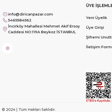
ÜYE İŞLEML
Siteye üyelik gayet kolay, güvenli ödeme, hızlı gönd
info@diricanpazar.com
Yeni Üyelik
Fahrettin Vural | 11/11/2025
5465584562
İncirköy Mahallesi Mehmet Akif Ersoy
Üye Girişi
Caddesi NO:119A Beykoz İSTANBUL
sorunsuz elime ulaştı teşekkürler
Şifremi Unut
Sinem YILMAZ | 06/11/2025
İletişim Form
sorunsuz hızlı elime ulaştı.
Sinem YILMAZ | 06/11/2025
Deneyimini Paylaş
© 2024 | Tüm Hakları Saklıdır.