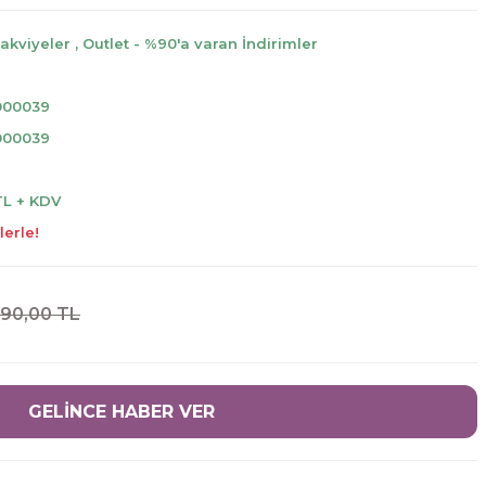
Takviyeler
,
Outlet - %90'a varan İndirimler
000039
000039
TL + KDV
lerle!
390,00 TL
GELİNCE HABER VER