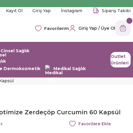
!
Kayıt Ol
Giriş Yap
İnstagram
Sipariş Takibi
Giriş Yap / Üye Ol
Favorilerim
Cinsel Sağlık
Outlet
Ürünleri
 ve Dermokozmetik
Medikal Sağlık
Kapsül
ptimize Zerdeçöp Curcumin 60 Kapsül
az