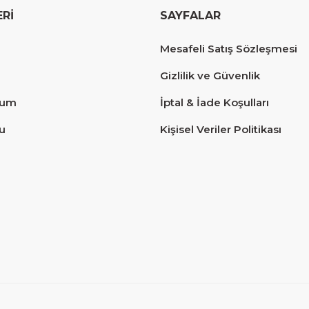
ERİ
SAYFALAR
erim.
Mesafeli Satış Sözleşmesi
Gizlilik ve Güvenlik
tum
İptal & İade Koşulları
u
Kişisel Veriler Politikası