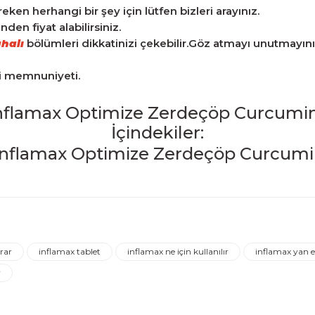
n herhangi bir şey için lütfen bizleri arayınız.
en fiyat alabilirsiniz.
halı
bölümleri dikkatinizi çekebilir.Göz atmayı unutmayını
ri memnuniyeti.
nflamax Optimize Zerdeçöp Curcumin
İçindekiler:
iğer konularda yetersiz gördüğünüz noktaları öneri formunu kulla
Ürün hakkında henüz soru sorulmamış.
Bu ürüne ilk yorumu siz yapın!
rar
inflamax tablet
inflamax ne için kullanılır
inflamax yan et
Yorum Yaz
Soru Sor
r