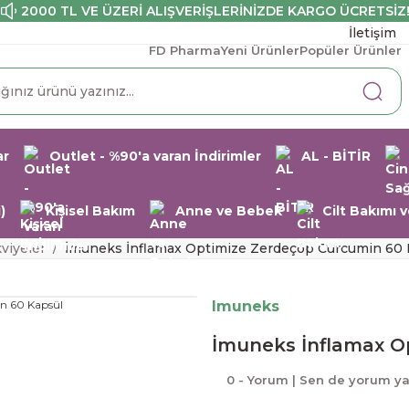
2000 TL VE ÜZERİ ALIŞVERİŞLERİNİZDE KARGO ÜCRETSİZ
İletişim
FD Pharma
Yeni Ürünler
Popüler Ürünler
ar
Outlet - %90'a varan İndirimler
AL - BİTİR
)
Kişisel Bakım
Anne ve Bebek
Cilt Bakımı
kviyeler
İmuneks İnflamax Optimize Zerdeçöp Curcumin 60 
Imuneks
İmuneks İnflamax O
0 - Yorum | Sen de yorum y