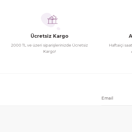
İhtiyaç doğrultusunda alış veriş yapıyorum tavsiye 
Ürün fiyatı diğer sitelerden daha pahalı.
Hamit Çakıcı | 15/04/2026
Bu ürüne benzer farklı alternatifler olmalı.
herşey yolunda hiç sıkıntı yaşamadım 2. gün elimde 
Ücretsiz Kargo
A
Hamit Çakıcı | 15/04/2026
2000 TL ve üzeri siparişlerinizde Ücretsiz
Haftaiçi saa
Kargo!
çok iyi ve dürüst esnaf
Hamit Çakıcı | 15/04/2026
Güzel etkili ve mükemmel kargo paketleme
mehmet Polat | 14/02/2026
Çok memnun kaldım
Safiye Kutlu | 10/12/2025