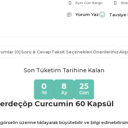
Aynı Gün Kargo
Stok
Yorum Yaz
Tavsiye 
rumlar (0)
Soru & Cevap
Taksit Seçenekleri
Önerileriniz
Alı
Son Tüketim Tarihine Kalan
0
8
25
Yıl
Ay
Gün
Zerdeçöp Curcumin 60 Kapsül
örselin üzerine tıklayarak büyütebilir ve bilgi edinebilirsin