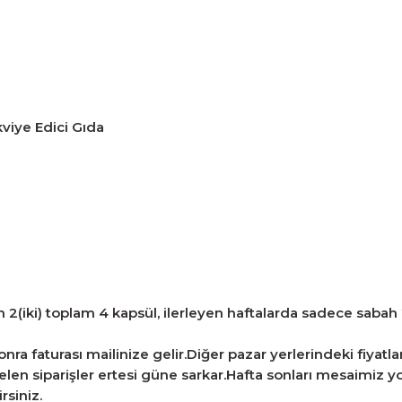
iye Edici Gıda
m 2(iki) toplam 4 kapsül, ilerleyen haftalarda sadece sabah 2(
ra faturası mailinize gelir.Diğer pazar yerlerindeki fiyatlarla
len siparişler ertesi güne sarkar.Hafta sonları mesaimiz yo
rsiniz.