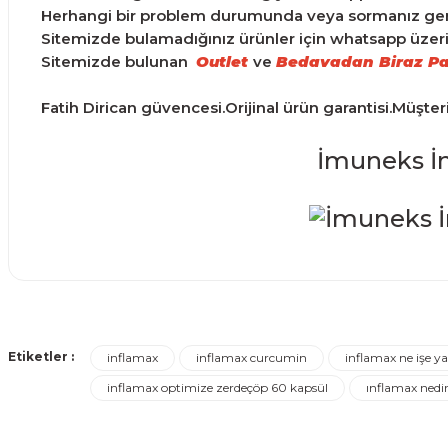
Herhangi bir problem durumunda veya sormanız gereke
Sitemizde bulamadığınız ürünler için whatsapp üzerind
Sitemizde bulunan
Outlet
ve
Bedavadan Biraz Pa
Fatih Dirican güvencesi.Orijinal ürün garantisi.Müşte
İmuneks İ
Ürünler ertesi günü elime ulaştı.
Bu ürünün fiyat bilgisi, resim, ürün açıklamalarında ve d
Görüş ve önerileriniz için teşekkür ederiz.
Turgay Baki | 30/06/2026
Etiketler :
inflamax
inflamax curcumin
inflamax ne işe ya
Ürün resmi kalitesiz, bozuk veya görüntülenemiyor.
inflamax optimize zerdeçöp 60 kapsül
ınflamax nedi
Turgay Baki | 30/06/2026
Ürün açıklamasında eksik bilgiler bulunuyor.
Ürün bilgilerinde hatalar bulunuyor.