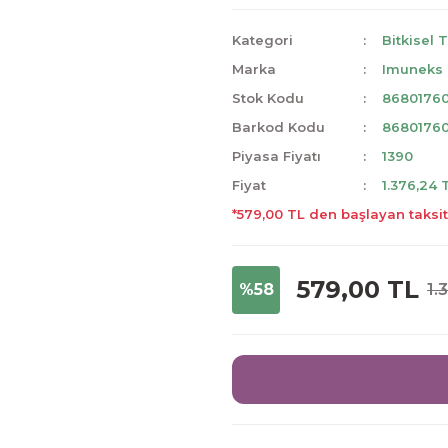
Kategori
Bitkisel 
Marka
Imuneks
Stok Kodu
8680176
Barkod Kodu
8680176
Piyasa Fiyatı
1390
Fiyat
1.376,24 
*579,00 TL den başlayan taksit
579,00 TL
%58
1.