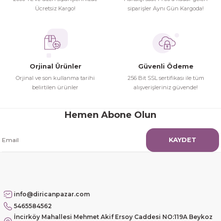
Ücretsiz Kargo!
siparişler Aynı Gün Kargoda!
Hamit Çakıcı | 15/04/2026
çok iyi ve dürüst esnaf
Hamit Çakıcı | 15/04/2026
Orjinal Ürünler
Güvenli Ödeme
Orjinal ve son kullanma tarihi
256 Bit SSL sertifikası ile tüm
Güzel etkili ve mükemmel kargo
belirtilen ürünler
alışverişleriniz güvende!
paketleme
Hemen Abone Olun
mehmet Polat | 14/02/2026
KAYDET
Çok memnun kaldım
Safiye Kutlu | 10/12/2025
Siteye üyelik gayet kolay,
info@diricanpazar.com
güvenli ödeme, hızlı gönderim.
5465584562
Fahrettin Vural | 11/11/2025
İncirköy Mahallesi Mehmet Akif Ersoy Caddesi NO:119A Beykoz