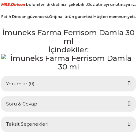
MRS.Dirican
bölümleri dikkatinizi çekebilir.Göz atmayı unutmayınız.
Fatih Dirican güvencesi.Orijinal ürün garantisi.Müşteri memnuniyeti.
İmuneks Farma Ferrisom Damla 30
ml
İçindekiler:
Yorumlar (0)
Soru & Cevap
Bu ürüne ilk yorumu siz yapın!
Taksit Seçenekleri
Yorum Yaz
Ürün hakkında henüz soru sorulmamış.