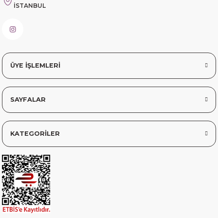
İSTANBUL
sorunsuz elime ulaştı teşekkürler
Sinem YILMAZ | 06/11/2025
sorunsuz hızlı elime ulaştı.
ÜYE İŞLEMLERİ
Sinem YILMAZ | 06/11/2025
SAYFALAR
Deneyimini Paylaş
Diğer yorumları göster
KATEGORİLER