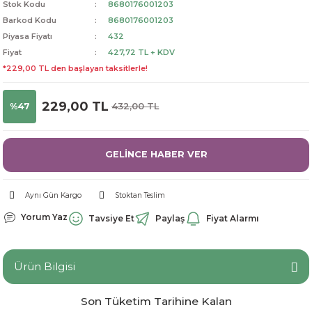
Stok Kodu
8680176001203
dorant
arantili
K vitamini
Pekmez-Bal-Macun
Barkod Kodu
8680176001203
Piyasa Fiyatı
432
Fiyat
427,72 TL + KDV
ıvı
nı
Pastiller
Propolis-Arı ve Ürünleri
*229,00 TL den başlayan taksitlerle!
Sporcu Takviyeleri
Quercetin
229,00 TL
%47
432,00 TL
Resveratrol
GELİNCE HABER VER
ve Bebek Malzemeleri
Sirke
Tatlandırıcılar
Aynı Gün Kargo
Stoktan Teslim
Yorum Yaz
Tavsiye Et
Paylaş
Fiyat Alarmı
Ürün Bilgisi
Son Tüketim Tarihine Kalan