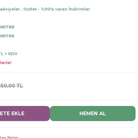
Takviyeler
,
Outlet - %90'a varan İndirimler
y
885788
885788
TL + KDV
lerle!
050,00 TL
ETE EKLE
HEMEN AL
tan Teslim