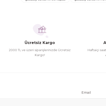
Turgay Baki | 30/06/2026
Ürün açıklamasında eksik bilgiler bulunuyor.
Ürün bilgilerinde hatalar bulunuyor.
İhtiyaç doğrultusunda alış veriş yapıyorum tavsiye 
Ürün fiyatı diğer sitelerden daha pahalı.
Hamit Çakıcı | 15/04/2026
Bu ürüne benzer farklı alternatifler olmalı.
herşey yolunda hiç sıkıntı yaşamadım 2. gün elimde 
Ücretsiz Kargo
A
Hamit Çakıcı | 15/04/2026
2000 TL ve üzeri siparişlerinizde Ücretsiz
Haftaiçi saa
Kargo!
çok iyi ve dürüst esnaf
Hamit Çakıcı | 15/04/2026
Güzel etkili ve mükemmel kargo paketleme
mehmet Polat | 14/02/2026