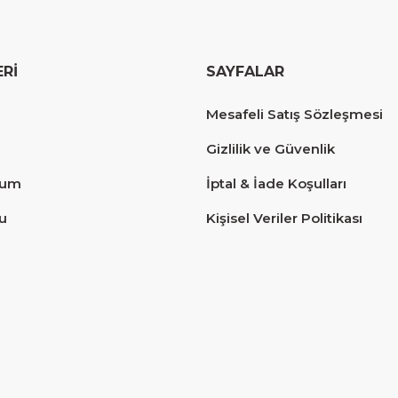
ERİ
SAYFALAR
erim.
Mesafeli Satış Sözleşmesi
Gizlilik ve Güvenlik
tum
İptal & İade Koşulları
u
Kişisel Veriler Politikası