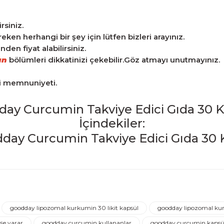
rsiniz.
n herhangi bir şey için lütfen bizleri arayınız.
en fiyat alabilirsiniz.
an
bölümleri dikkatinizi çekebilir.Göz atmayı unutmayınız.
ri memnuniyeti.
ay Curcumin Takviye Edici Gıda 30 
İçindekiler:
iğer konularda yetersiz gördüğünüz noktaları öneri formunu kulla
Ürün hakkında henüz soru sorulmamış.
Bu ürüne ilk yorumu siz yapın!
goodday lipozomal kurkumin 30 likit kapsül
goodday lipozomal kur
Yorum Yaz
Soru Sor
şe yarar
goodday curcumin kullananlar
goodday curcumin kapsü