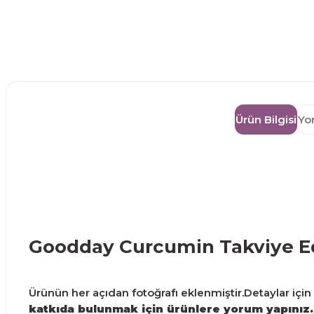
Ürün Bilgisi
Yo
Goodday Curcumin Takviye Ed
Ürünün her açıdan fotoğrafı eklenmiştir.Detaylar için g
katkıda bulunmak için ürünlere yorum yapınız.