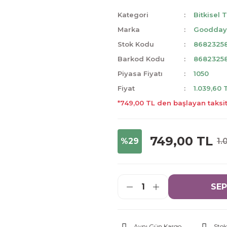
Kategori
Bitkisel 
Marka
Goodda
Stok Kodu
8682325
Barkod Kodu
8682325
Piyasa Fiyatı
1050
Fiyat
1.039,60 
*749,00 TL den başlayan taksit
749,00 TL
%29
1.
SEP
Aynı Gün Kargo
Stok