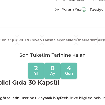
Yorum Yaz
Tavsiye 
rumlar (0)
Soru & Cevap
Taksit Seçenekleri
Önerileriniz
Alı
Son Tüketim Tarihine Kalan
2
0
4
Yıl
Ay
Gün
ici Gıda 30 Kapsül
örsellerin üzerine tıklayarak büyütebilir ve bilgi edinebilir