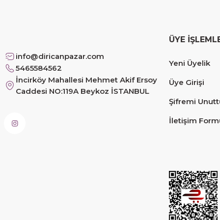
Çok memnun kaldım
Safiye Kutlu | 10/12/2025
ÜYE İŞLEML
Siteye üyelik gayet kolay, güvenli ödeme, hızlı gönd
info@diricanpazar.com
Yeni Üyelik
Fahrettin Vural | 11/11/2025
5465584562
İncirköy Mahallesi Mehmet Akif Ersoy
Üye Girişi
Caddesi NO:119A Beykoz İSTANBUL
sorunsuz elime ulaştı teşekkürler
Şifremi Unut
Sinem YILMAZ | 06/11/2025
İletişim Form
sorunsuz hızlı elime ulaştı.
Sinem YILMAZ | 06/11/2025
Deneyimini Paylaş