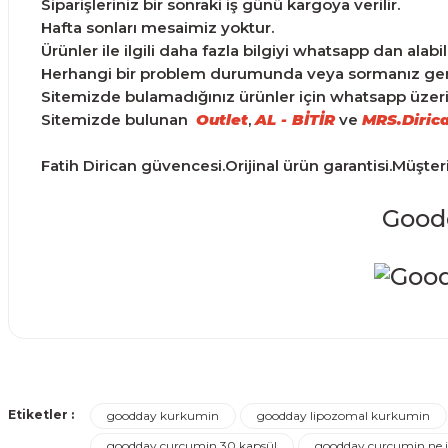
Siparişleriniz bir sonraki iş günü kargoya verilir.
Hafta sonları mesaimiz yoktur.
Ürünler ile ilgili daha fazla bilgiyi whatsapp dan alabili
Herhangi bir problem durumunda veya sormanız gereke
Sitemizde bulamadığınız ürünler için whatsapp üzerind
Sitemizde bulunan
Outlet
,
AL - BİTİR
ve
MRS.Diric
Fatih Dirican güvencesi.Orijinal ürün garantisi.Müşte
Goodd
Ürünler ertesi günü elime ulaştı.
Bu ürünün fiyat bilgisi, resim, ürün açıklamalarında ve d
Görüş ve önerileriniz için teşekkür ederiz.
Turgay Baki | 30/06/2026
Etiketler :
goodday kurkumin
goodday lipozomal kurkumin
Ürün resmi kalitesiz, bozuk veya görüntülenemiyor.
goodday curcumin 30 kapsül
goodday curcumin ne i