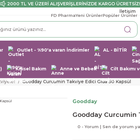
2000 TL VE ÜZERİ ALIŞVERİŞLERİNİZDE KARGO ÜCRETSİZ
İletişim
FD Pharma
Yeni Ürünler
Popüler Ürünler
ar
Outlet - %90'a varan İndirimler
AL - BİTİR
)
Kişisel Bakım
Anne ve Bebek
Cilt Bakımı
kviyeler
Goodday Curcumin Takviye Edici Gıda 30 Kapsül
Goodday
Goodday Curcumin T
0 - Yorum | Sen de yorum y