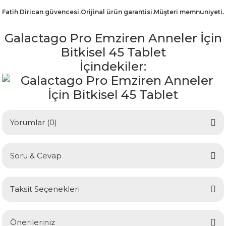
Fatih Dirican güvencesi.Orijinal ürün garantisi.Müşteri memnuniyeti.
Galactago Pro Emziren Anneler İçin
Bitkisel 45 Tablet
İçindekiler:
Yorumlar (0)
Soru & Cevap
Bu ürüne ilk yorumu siz yapın!
Taksit Seçenekleri
Yorum Yaz
Ürün hakkında henüz soru sorulmamış.
Önerileriniz