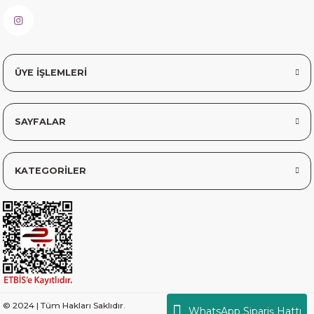
sorunsuz elime ulaştı teşekkürler
Sinem YILMAZ | 06/11/2025
sorunsuz hızlı elime ulaştı.
ÜYE İŞLEMLERİ
Sinem YILMAZ | 06/11/2025
SAYFALAR
Deneyimini Paylaş
Diğer yorumları göster
KATEGORİLER
© 2024 | Tüm Hakları Saklıdır.
WhatsApp Sipariş Hattı