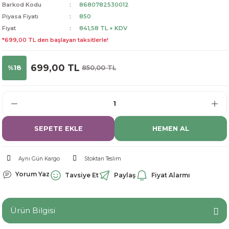
Barkod Kodu
8680782530012
dorant
arantili
K vitamini
Pekmez-Bal-Macun
Piyasa Fiyatı
850
Fiyat
841,58 TL + KDV
ıvı
nı
Pastiller
Propolis-Arı ve Ürünleri
*699,00 TL den başlayan taksitlerle!
Sporcu Takviyeleri
Quercetin
699,00 TL
%18
850,00 TL
Resveratrol
ve Bebek Malzemeleri
Sirke
SEPETE EKLE
HEMEN AL
Tatlandırıcılar
Aynı Gün Kargo
Stoktan Teslim
Yorum Yaz
Tavsiye Et
Paylaş
Fiyat Alarmı
Ürün Bilgisi