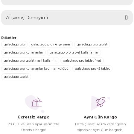
Soru Sor
Bu ürünün fiyat bilgisi, resim, ürün açıklamalarında ve diğer
Alışveriş Deneyimi
konularda yetersiz gördüğünüz noktaları öneri formunu
kullanarak tarafımıza iletebilirsiniz.
Görüş ve önerileriniz için teşekkür ederiz.
Ürünler ertesi günü elime ulaştı.
Etiketler :
Turgay Baki | 30/06/2026
galactago pro
galactago pro ne işe yarar
galactago pro tablet
Ürün resmi kalitesiz, bozuk veya görüntülenemiyor.
galactago pro kullananlar
galactago pro tablet kullananlar
Ürün açıklamasında eksik bilgiler bulunuyor.
galactago pro tablet nasıl kullanılır
galactago pro tablet fiyat
Turgay Baki | 30/06/2026
Ürün bilgilerinde hatalar bulunuyor.
galactago pro kullananlar kadınlar kulübü
galactago pro 45 tablet
Ürün fiyatı diğer sitelerden daha pahalı.
galactago tablet
İhtiyaç doğrultusunda alış veriş
Bu ürüne benzer farklı alternatifler olmalı.
yapıyorum tavsiye ederim
Hamit Çakıcı | 15/04/2026
herşey yolunda hiç sıkıntı
Ücretsiz Kargo
Aynı Gün Kargo
yaşamadım 2. gün elimde oldu
Gönder
2000 TL ve üzeri siparişlerinizde
Haftaiçi saat 14:00'a kadar gelen
siparşlerim
Ücretsiz Kargo!
siparişler Aynı Gün Kargoda!