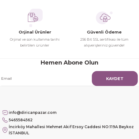
Hamit Çakıcı | 15/04/2026
çok iyi ve dürüst esnaf
Hamit Çakıcı | 15/04/2026
Orjinal Ürünler
Güvenli Ödeme
Orjinal ve son kullanma tarihi
256 Bit SSL sertifikası ile tüm
Güzel etkili ve mükemmel kargo
belirtilen ürünler
alışverişleriniz güvende!
paketleme
Hemen Abone Olun
mehmet Polat | 14/02/2026
KAYDET
Çok memnun kaldım
Safiye Kutlu | 10/12/2025
Siteye üyelik gayet kolay,
info@diricanpazar.com
güvenli ödeme, hızlı gönderim.
5465584562
Fahrettin Vural | 11/11/2025
İncirköy Mahallesi Mehmet Akif Ersoy Caddesi NO:119A Beykoz
İSTANBUL