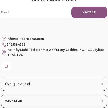
paketleme
KAYDET
mehmet Polat | 14/02/2026
Çok memnun kaldım
Safiye Kutlu | 10/12/2025
info@diricanpazar.com
5465584562
Siteye üyelik gayet kolay,
İncirköy Mahallesi Mehmet Akif Ersoy Caddesi NO:119A Beykoz
güvenli ödeme, hızlı gönderim.
İSTANBUL
Fahrettin Vural | 11/11/2025
sorunsuz elime ulaştı teşekkürler
Sinem YILMAZ | 06/11/2025
ÜYE İŞLEMLERİ
sorunsuz hızlı elime ulaştı.
SAYFALAR
Sinem YILMAZ | 06/11/2025