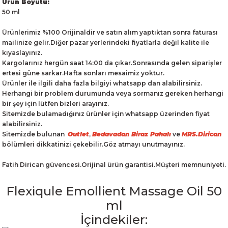
Ürün Boyutu:
50 ml
Ürünlerimiz %100 Orijinaldir ve satın alım yaptıktan sonra faturası
mailinize gelir.Diğer pazar yerlerindeki fiyatlarla değil kalite ile
kıyaslayınız.
Kargolarınız hergün saat 14:00 da çıkar.Sonrasında gelen siparişler
ertesi güne sarkar.Hafta sonları mesaimiz yoktur.
Ürünler ile ilgili daha fazla bilgiyi whatsapp dan alabilirsiniz.
Herhangi bir problem durumunda veya sormanız gereken herhangi
bir şey için lütfen bizleri arayınız.
Sitemizde bulamadığınız ürünler için whatsapp üzerinden fiyat
alabilirsiniz.
Sitemizde bulunan
Outlet
,
Bedavadan Biraz Pahalı
ve
MRS.Dirican
bölümleri dikkatinizi çekebilir.Göz atmayı unutmayınız.
Fatih Dirican güvencesi.Orijinal ürün garantisi.Müşteri memnuniyeti.
Flexiqule Emollient Massage Oil 50
ml
İçindekiler: