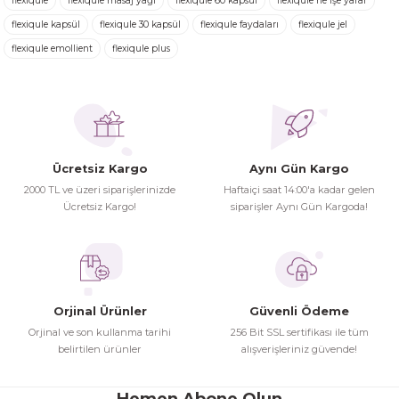
flexiqule
flexiqule masaj yağı
flexiqule 60 kapsül
flexiqule ne işe yarar
Ürün resmi kalitesiz, bozuk veya görüntülenemiyor.
flexiqule kapsül
flexiqule 30 kapsül
flexiqule faydaları
flexiqule jel
Ürün açıklamasında eksik bilgiler bulunuyor.
flexiqule emollient
flexiqule plus
Turgay Baki | 30/06/2026
Ürün bilgilerinde hatalar bulunuyor.
Ürün fiyatı diğer sitelerden daha pahalı.
İhtiyaç doğrultusunda alış veriş
Bu ürüne benzer farklı alternatifler olmalı.
yapıyorum tavsiye ederim
Hamit Çakıcı | 15/04/2026
Ücretsiz Kargo
Aynı Gün Kargo
2000 TL ve üzeri siparişlerinizde
Haftaiçi saat 14:00'a kadar gelen
herşey yolunda hiç sıkıntı
Ücretsiz Kargo!
siparişler Aynı Gün Kargoda!
yaşamadım 2. gün elimde oldu
Gönder
siparşlerim
Hamit Çakıcı | 15/04/2026
Orjinal Ürünler
Güvenli Ödeme
çok iyi ve dürüst esnaf
Orjinal ve son kullanma tarihi
256 Bit SSL sertifikası ile tüm
belirtilen ürünler
alışverişleriniz güvende!
Hamit Çakıcı | 15/04/2026
Hemen Abone Olun
Güzel etkili ve mükemmel kargo