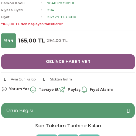
Barkod Kodu
7640178390911
dorant
arantili
K vitamini
Pekmez-Bal-Macun
Piyasa Fiyatı
294
Fiyat
267,27 TL + KDV
ıvı
nı
Pastiller
Propolis-Arı ve Ürünleri
*165,00 TL den başlayan taksitlerle!
Sporcu Takviyeleri
Quercetin
165,00 TL
%44
294,00 TL
Resveratrol
GELİNCE HABER VER
ve Bebek Malzemeleri
Sirke
Aynı Gün Kargo
Stoktan Teslim
Tatlandırıcılar
Yorum Yaz
Tavsiye Et
Paylaş
Fiyat Alarmı
Ürün Bilgisi
Son Tüketim Tarihine Kalan