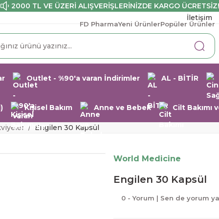
2000 TL VE ÜZERİ ALIŞVERİŞLERİNİZDE KARGO ÜCRETSİZ
İletişim
FD Pharma
Yeni Ürünler
Popüler Ürünler
ar
Outlet - %90'a varan İndirimler
AL - BİTİR
)
Kişisel Bakım
Anne ve Bebek
Cilt Bakımı
kviyeler
Engilen 30 Kapsül
World Medicine
Engilen 30 Kapsül
0 - Yorum | Sen de yorum y