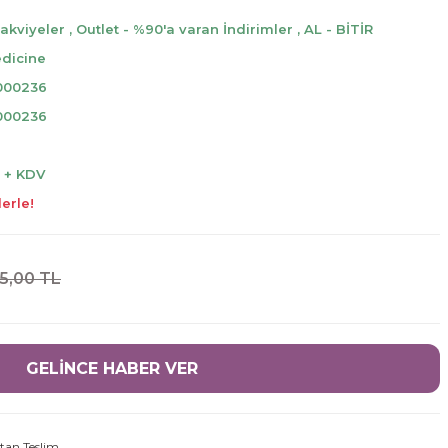
Takviyeler
,
Outlet - %90'a varan İndirimler
,
AL - BİTİR
dicine
000236
000236
L + KDV
erle!
5,00 TL
GELİNCE HABER VER
tan Teslim