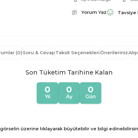
Yorum Yaz
Tavsiye 
rumlar (0)
Soru & Cevap
Taksit Seçenekleri
Önerileriniz
Alı
Son Tüketim Tarihine Kalan
0
0
0
Yıl
Ay
Gün
örselin üzerine tıklayarak büyütebilir ve bilgi edinebilirsin