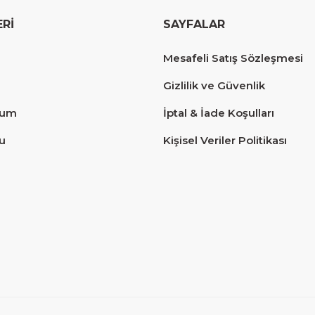
ERİ
SAYFALAR
erim.
Mesafeli Satış Sözleşmesi
Gizlilik ve Güvenlik
tum
İptal & İade Koşulları
u
Kişisel Veriler Politikası