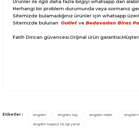
Ürünler ile ilgili daha fazla bilgiyi whatsapp dan alabili
Herhangi bir problem durumunda veya sormanız gereke
Sitemizde bulamadığınız ürünler için whatsapp üzerind
Sitemizde bulunan
Outlet
ve
Bedavadan Biraz Pa
Fatih Dirican güvencesi.Orijinal ürün garantisi.Müşte
Ürünler ertesi günü elime ulaştı.
Bu ürünün fiyat bilgisi, resim, ürün açıklamalarında ve d
Görüş ve önerileriniz için teşekkür ederiz.
Turgay Baki | 30/06/2026
Etiketler :
engilen
engilen ilaç
engilen nedir
engilen 
Ürün resmi kalitesiz, bozuk veya görüntülenemiyor.
engilen kapsül ne işe yarar
Turgay Baki | 30/06/2026
Ürün açıklamasında eksik bilgiler bulunuyor.
Ürün bilgilerinde hatalar bulunuyor.