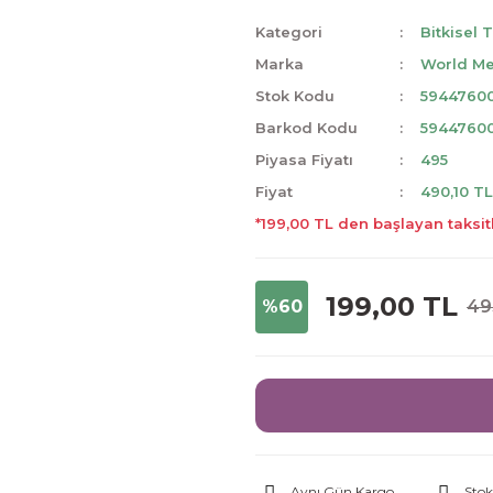
Kategori
Bitkisel 
Marka
World Me
Stok Kodu
5944760
Barkod Kodu
5944760
Piyasa Fiyatı
495
Fiyat
490,10 T
*199,00 TL den başlayan taksitl
199,00 TL
%60
49
Aynı Gün Kargo
Stok