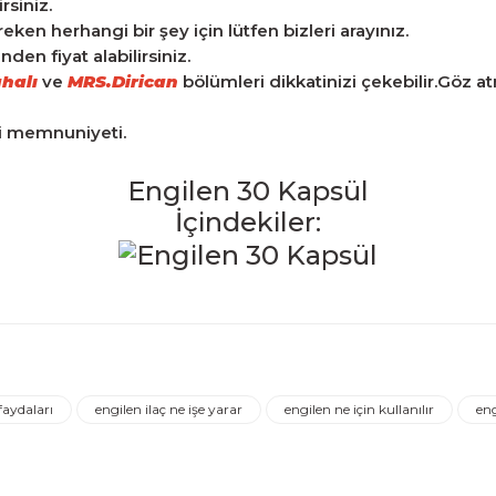
rsiniz.
n herhangi bir şey için lütfen bizleri arayınız.
en fiyat alabilirsiniz.
halı
ve
MRS.Dirican
bölümleri dikkatinizi çekebilir.Göz a
ri memnuniyeti.
Engilen 30 Kapsül
İçindekiler:
iğer konularda yetersiz gördüğünüz noktaları öneri formunu kulla
Ürün hakkında henüz soru sorulmamış.
Bu ürüne ilk yorumu siz yapın!
faydaları
engilen ilaç ne işe yarar
engilen ne için kullanılır
en
Yorum Yaz
Soru Sor