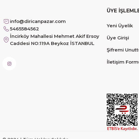
ÜYE İŞLEML
Siteye üyelik gayet kolay, güvenli ödeme, hızlı gönd
info@diricanpazar.com
Yeni Üyelik
Fahrettin Vural | 11/11/2025
5465584562
İncirköy Mahallesi Mehmet Akif Ersoy
Üye Girişi
Caddesi NO:119A Beykoz İSTANBUL
sorunsuz elime ulaştı teşekkürler
Şifremi Unut
Sinem YILMAZ | 06/11/2025
İletişim Form
sorunsuz hızlı elime ulaştı.
Sinem YILMAZ | 06/11/2025
Deneyimini Paylaş