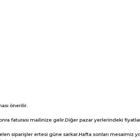
ası önerilir.
ra faturası mailinize gelir.Diğer pazar yerlerindeki fiyatlarla
len siparişler ertesi güne sarkar.Hafta sonları mesaimiz yo