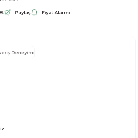
Et
Paylaş
Fiyat Alarmı
şveriş Deneyimi
iz.