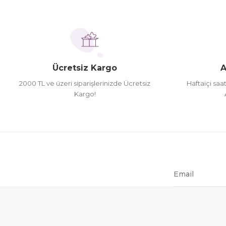
İhtiyaç doğrultusunda alış veriş yapıyorum tavsiye 
Ürün fiyatı diğer sitelerden daha pahalı.
Hamit Çakıcı | 15/04/2026
Bu ürüne benzer farklı alternatifler olmalı.
herşey yolunda hiç sıkıntı yaşamadım 2. gün elimde 
Ücretsiz Kargo
A
Hamit Çakıcı | 15/04/2026
2000 TL ve üzeri siparişlerinizde Ücretsiz
Haftaiçi saa
Kargo!
çok iyi ve dürüst esnaf
Hamit Çakıcı | 15/04/2026
Güzel etkili ve mükemmel kargo paketleme
mehmet Polat | 14/02/2026
Çok memnun kaldım
Safiye Kutlu | 10/12/2025