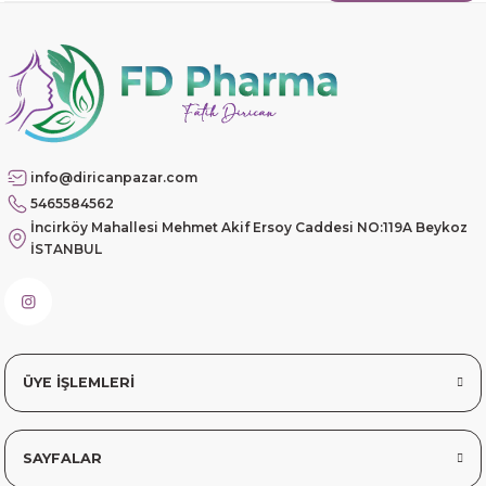
Hamit Çakıcı | 15/04/2026
Güzel etkili ve mükemmel kargo
paketleme
mehmet Polat | 14/02/2026
info@diricanpazar.com
Çok memnun kaldım
5465584562
Safiye Kutlu | 10/12/2025
İncirköy Mahallesi Mehmet Akif Ersoy Caddesi NO:119A Beykoz
İSTANBUL
Siteye üyelik gayet kolay,
güvenli ödeme, hızlı gönderim.
Fahrettin Vural | 11/11/2025
ÜYE İŞLEMLERİ
sorunsuz elime ulaştı teşekkürler
Sinem YILMAZ | 06/11/2025
SAYFALAR