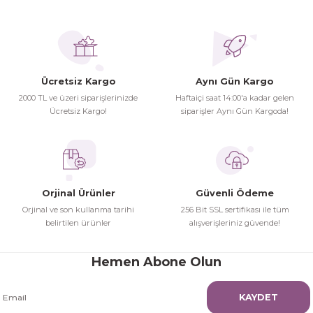
Görüş ve önerileriniz için teşekkür ederiz.
Ürünler ertesi günü elime ulaştı.
Turgay Baki | 30/06/2026
Ürün resmi kalitesiz, bozuk veya görüntülenemiyor.
Ürün açıklamasında eksik bilgiler bulunuyor.
Ücretsiz Kargo
Aynı Gün Kargo
Turgay Baki | 30/06/2026
Ürün bilgilerinde hatalar bulunuyor.
2000 TL ve üzeri siparişlerinizde
Haftaiçi saat 14:00'a kadar gelen
Ürün fiyatı diğer sitelerden daha pahalı.
Ücretsiz Kargo!
siparişler Aynı Gün Kargoda!
İhtiyaç doğrultusunda alış veriş
Bu ürüne benzer farklı alternatifler olmalı.
yapıyorum tavsiye ederim
Hamit Çakıcı | 15/04/2026
Orjinal Ürünler
Güvenli Ödeme
herşey yolunda hiç sıkıntı
Orjinal ve son kullanma tarihi
256 Bit SSL sertifikası ile tüm
yaşamadım 2. gün elimde oldu
belirtilen ürünler
alışverişleriniz güvende!
Gönder
siparşlerim
Hamit Çakıcı | 15/04/2026
Hemen Abone Olun
çok iyi ve dürüst esnaf
KAYDET