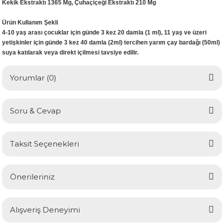
Kekik Ekstraktı 1365 Mg, Çuhaçiçeği Ekstraktı 210 Mg
Ürün Kullanım Şekli
4-10 yaş arası çocuklar için günde 3 kez 20 damla (1 ml), 11 yaş ve üzeri
yetişkinler için günde 3 kez 40 damla (2ml) tercihen yarım çay bardağı (50ml)
suya katılarak veya direkt içilmesi tavsiye edilir.
Yorumlar (0)
Soru & Cevap
Bu ürüne ilk yorumu siz yapın!
Taksit Seçenekleri
Yorum Yaz
Ürün hakkında henüz soru sorulmamış.
Önerileriniz
Soru Sor
Bu ürünün fiyat bilgisi, resim, ürün açıklamalarında ve diğer
Alışveriş Deneyimi
konularda yetersiz gördüğünüz noktaları öneri formunu
kullanarak tarafımıza iletebilirsiniz.