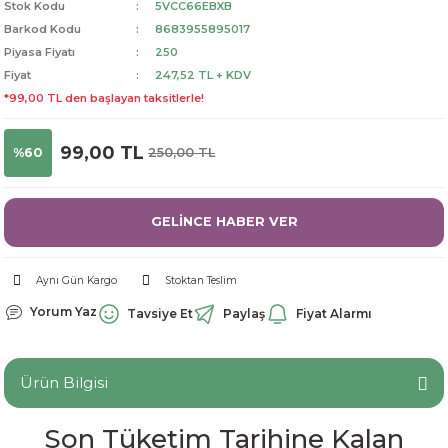
Stok Kodu
5VCC66EBXB
dorant
arantili
K vitamini
Pekmez-Bal-Macun
Barkod Kodu
8683955895017
Piyasa Fiyatı
250
Fiyat
247,52 TL + KDV
ıvı
nı
Pastiller
Propolis-Arı ve Ürünleri
*99,00 TL den başlayan taksitlerle!
Sporcu Takviyeleri
Quercetin
99,00 TL
%60
250,00 TL
Resveratrol
GELİNCE HABER VER
ve Bebek Malzemeleri
Sirke
Tatlandırıcılar
Aynı Gün Kargo
Stoktan Teslim
Yorum Yaz
Tavsiye Et
Paylaş
Fiyat Alarmı
Ürün Bilgisi
Son Tüketim Tarihine Kalan