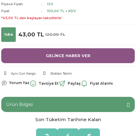
Piyasa Fiyatı
120
dorant
arantili
K vitamini
Pekmez-Bal-Macun
Fiyat
100,00 TL + KDV
*43,00 TL den başlayan taksitlerle!
ıvı
nı
Pastiller
Propolis-Arı ve Ürünleri
43,00 TL
%64
120,00 TL
Sporcu Takviyeleri
Quercetin
Resveratrol
GELİNCE HABER VER
ve Bebek Malzemeleri
Sirke
Aynı Gün Kargo
Stoktan Teslim
Tatlandırıcılar
Yorum Yaz
Tavsiye Et
Paylaş
Fiyat Alarmı
Ürün Bilgisi
Son Tüketim Tarihine Kalan