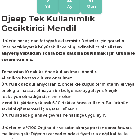
2
4
6
Yıl
Ay
Gün
Djeep Tek Kullanımlık
Geciktirici Mendil
Ürünün her açıdan fotoğrafı eklenmiştir.Detaylar için görselin
üzerine tıklayarak büyütebilir ve bilgi edinebilirsiniz.
Lütfen
alışveriş yaptıktan sonra bize katkıda bulunmak için ürünlere
yorum yapınız.
Temeastan 10 dakika önce kullanılması önerilir.
Allerjik ve hassas ciltlere önerilmez.
Ürünü ilk kez kullanıyorsanız, öncelikle küçük bir miktarını el veya
bilek gibi hassas olmayan bir bölgenize uygulayın. Alerjik
reaksiyon olmadığından emin olun.
Mendili ilişkiden yaklaşık 5-10 dakika önce kullanın. Bu, ürünün
etkisini göstermesi için yeterli süredir.
Ürünü sadece glans ve çevresine nazikçe uygulayın.
Ürünlerimiz %100 Orijinaldir ve satın alım yaptıktan sonra faturası
mailinize gelir.Diğer pazar yerlerindeki fiyatlarla değil kalite ile