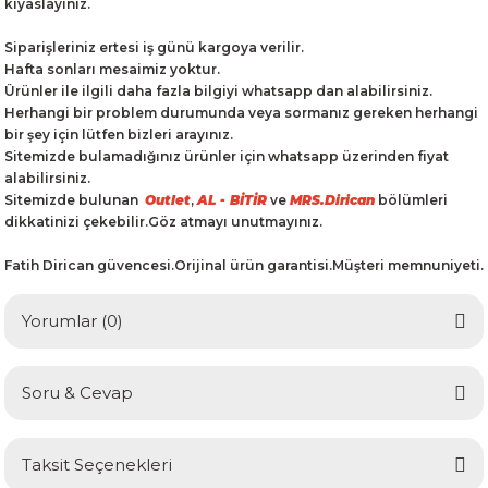
kıyaslayınız.
Siparişleriniz ertesi iş günü kargoya verilir.
Hafta sonları mesaimiz yoktur.
Ürünler ile ilgili daha fazla bilgiyi whatsapp dan alabilirsiniz.
Herhangi bir problem durumunda veya sormanız gereken herhangi
bir şey için lütfen bizleri arayınız.
Sitemizde bulamadığınız ürünler için whatsapp üzerinden fiyat
alabilirsiniz.
Sitemizde bulunan
Outlet
,
AL - BİTİR
ve
MRS.Dirican
bölümleri
dikkatinizi çekebilir.Göz atmayı unutmayınız.
Fatih Dirican güvencesi.Orijinal ürün garantisi.Müşteri memnuniyeti.
Yorumlar (0)
Soru & Cevap
Bu ürüne ilk yorumu siz yapın!
Taksit Seçenekleri
Yorum Yaz
Ürün hakkında henüz soru sorulmamış.