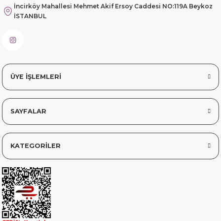
Fahrettin Vural | 11/11/2025
İncirköy Mahallesi Mehmet Akif Ersoy Caddesi NO:119A Beykoz
İSTANBUL
sorunsuz elime ulaştı teşekkürler
Sinem YILMAZ | 06/11/2025
sorunsuz hızlı elime ulaştı.
ÜYE İŞLEMLERİ
Sinem YILMAZ | 06/11/2025
SAYFALAR
Deneyimini Paylaş
Diğer yorumları göster
KATEGORİLER