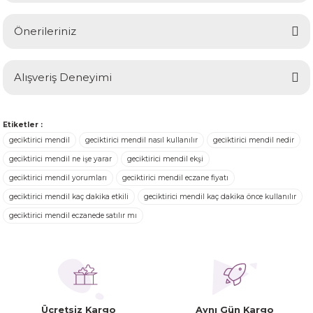
Önerileriniz
Soru Sor
Bu ürünün fiyat bilgisi, resim, ürün açıklamalarında ve diğer
Alışveriş Deneyimi
konularda yetersiz gördüğünüz noktaları öneri formunu
kullanarak tarafımıza iletebilirsiniz.
Görüş ve önerileriniz için teşekkür ederiz.
Ürünler ertesi günü elime ulaştı.
Etiketler :
Turgay Baki | 30/06/2026
geciktirici mendil
geciktirici mendil nasıl kullanılır
geciktirici mendil nedir
Ürün resmi kalitesiz, bozuk veya görüntülenemiyor.
geciktirici mendil ne işe yarar
geciktirici mendil ekşi
Ürün açıklamasında eksik bilgiler bulunuyor.
geciktirici mendil yorumları
geciktirici mendil eczane fiyatı
Turgay Baki | 30/06/2026
Ürün bilgilerinde hatalar bulunuyor.
geciktirici mendil kaç dakika etkili
geciktirici mendil kaç dakika önce kullanılır
Ürün fiyatı diğer sitelerden daha pahalı.
geciktirici mendil eczanede satılır mı
İhtiyaç doğrultusunda alış veriş
Bu ürüne benzer farklı alternatifler olmalı.
yapıyorum tavsiye ederim
Hamit Çakıcı | 15/04/2026
herşey yolunda hiç sıkıntı
Ücretsiz Kargo
Aynı Gün Kargo