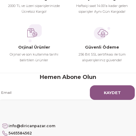
yaşamadım 2. gün elimde oldu
Gönder
2000 TL ve üzeri siparişlerinizde
Haftaiçi saat 14:00'a kadar gelen
siparşlerim
Ücretsiz Kargo!
siparişler Aynı Gün Kargoda!
Hamit Çakıcı | 15/04/2026
çok iyi ve dürüst esnaf
Hamit Çakıcı | 15/04/2026
Orjinal Ürünler
Güvenli Ödeme
Orjinal ve son kullanma tarihi
256 Bit SSL sertifikası ile tüm
Güzel etkili ve mükemmel kargo
belirtilen ürünler
alışverişleriniz güvende!
paketleme
Hemen Abone Olun
mehmet Polat | 14/02/2026
KAYDET
Çok memnun kaldım
Safiye Kutlu | 10/12/2025
Siteye üyelik gayet kolay,
info@diricanpazar.com
güvenli ödeme, hızlı gönderim.
5465584562