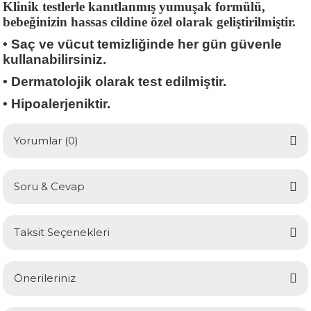
Klinik testlerle kanıtlanmış yumuşak formülü,
bebeğinizin hassas cildine özel olarak geliştirilmiştir.
• Saç ve vücut temizliğinde her gün güvenle
kullanabilirsiniz.
• Dermatolojik olarak test edilmiştir.
• Hipoalerjeniktir.
Yorumlar (0)
Soru & Cevap
Bu ürüne ilk yorumu siz yapın!
Taksit Seçenekleri
Yorum Yaz
Ürün hakkında henüz soru sorulmamış.
Önerileriniz
Soru Sor