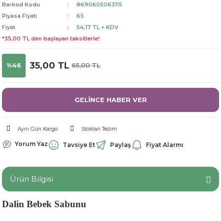
Barkod Kodu
8690605063115
dorant
arantili
K vitamini
Pekmez-Bal-Macun
Piyasa Fiyatı
65
Fiyat
54,17 TL + KDV
ıvı
nı
Pastiller
Propolis-Arı ve Ürünleri
*35,00 TL den başlayan taksitlerle!
Sporcu Takviyeleri
Quercetin
35,00 TL
%46
65,00 TL
Resveratrol
GELİNCE HABER VER
ve Bebek Malzemeleri
Sirke
Aynı Gün Kargo
Stoktan Teslim
Tatlandırıcılar
Yorum Yaz
Tavsiye Et
Paylaş
Fiyat Alarmı
Ürün Bilgisi
Dalin Bebek Sabunu