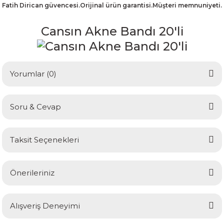
Fatih Dirican güvencesi.Orijinal ürün garantisi.Müşteri memnuniyeti.
Cansın Akne Bandı 20'li
Yorumlar (0)
Soru & Cevap
Bu ürüne ilk yorumu siz yapın!
Taksit Seçenekleri
Yorum Yaz
Ürün hakkında henüz soru sorulmamış.
Önerileriniz
Soru Sor
Bu ürünün fiyat bilgisi, resim, ürün açıklamalarında ve diğer
Alışveriş Deneyimi
konularda yetersiz gördüğünüz noktaları öneri formunu
kullanarak tarafımıza iletebilirsiniz.