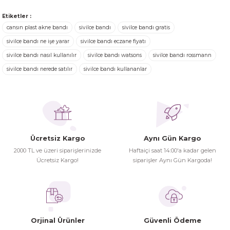
Görüş ve önerileriniz için teşekkür ederiz.
Ürünler ertesi günü elime ulaştı.
Etiketler :
Turgay Baki | 30/06/2026
cansın plast akne bandı
sivilce bandı
sivilce bandı gratis
Ürün resmi kalitesiz, bozuk veya görüntülenemiyor.
sivilce bandı ne işe yarar
sivilce bandı eczane fiyatı
Ürün açıklamasında eksik bilgiler bulunuyor.
sivilce bandı nasıl kullanılır
sivilce bandı watsons
sivilce bandı rossmann
Turgay Baki | 30/06/2026
Ürün bilgilerinde hatalar bulunuyor.
sivilce bandı nerede satılır
sivilce bandı kullananlar
Ürün fiyatı diğer sitelerden daha pahalı.
İhtiyaç doğrultusunda alış veriş
Bu ürüne benzer farklı alternatifler olmalı.
yapıyorum tavsiye ederim
Hamit Çakıcı | 15/04/2026
Ücretsiz Kargo
Aynı Gün Kargo
herşey yolunda hiç sıkıntı
2000 TL ve üzeri siparişlerinizde
Haftaiçi saat 14:00'a kadar gelen
yaşamadım 2. gün elimde oldu
Ücretsiz Kargo!
siparişler Aynı Gün Kargoda!
Gönder
siparşlerim
Hamit Çakıcı | 15/04/2026
çok iyi ve dürüst esnaf
Orjinal Ürünler
Güvenli Ödeme
Hamit Çakıcı | 15/04/2026