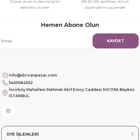
Orjinal ve son kullanma tarihi
256 Bit SSL sertifikası ile tüm
belirtilen ürünler
alışverişleriniz güvende!
Güzel etkili ve mükemmel kargo
paketleme
Hemen Abone Olun
mehmet Polat | 14/02/2026
KAYDET
Çok memnun kaldım
Safiye Kutlu | 10/12/2025
info@diricanpazar.com
Siteye üyelik gayet kolay,
5465584562
güvenli ödeme, hızlı gönderim.
İncirköy Mahallesi Mehmet Akif Ersoy Caddesi NO:119A Beykoz
Fahrettin Vural | 11/11/2025
İSTANBUL
sorunsuz elime ulaştı teşekkürler
Sinem YILMAZ | 06/11/2025
ÜYE İŞLEMLERİ
sorunsuz hızlı elime ulaştı.