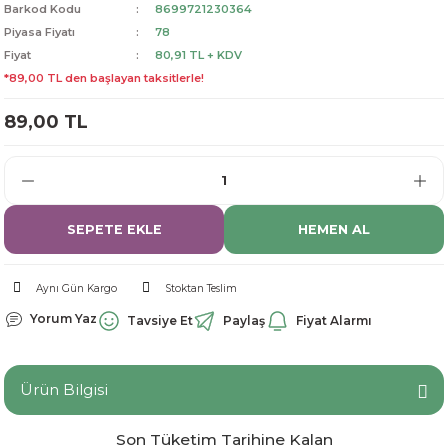
Barkod Kodu
8699721230364
dorant
arantili
K vitamini
Pekmez-Bal-Macun
Piyasa Fiyatı
78
Fiyat
80,91 TL + KDV
ıvı
nı
Pastiller
Propolis-Arı ve Ürünleri
*89,00 TL den başlayan taksitlerle!
89,00 TL
Sporcu Takviyeleri
Quercetin
Resveratrol
ve Bebek Malzemeleri
Sirke
SEPETE EKLE
HEMEN AL
Tatlandırıcılar
Aynı Gün Kargo
Stoktan Teslim
Yorum Yaz
Tavsiye Et
Paylaş
Fiyat Alarmı
Ürün Bilgisi
Son Tüketim Tarihine Kalan