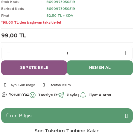
Stok Kodu
8690973050519
dorant
arantili
K vitamini
Pekmez-Bal-Macun
Barkod Kodu
8690973050519
Fiyat
82,50 TL + KDV
*99,00 TL den başlayan taksitlerle!
ıvı
nı
Pastiller
Propolis-Arı ve Ürünleri
99,00 TL
Sporcu Takviyeleri
Quercetin
Resveratrol
ve Bebek Malzemeleri
Sirke
SEPETE EKLE
HEMEN AL
Tatlandırıcılar
Aynı Gün Kargo
Stoktan Teslim
Yorum Yaz
Tavsiye Et
Paylaş
Fiyat Alarmı
Ürün Bilgisi
Son Tüketim Tarihine Kalan