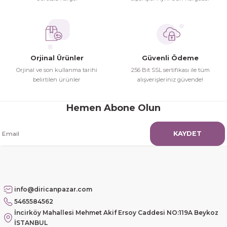
İhtiyaç doğrultusunda alış veriş
Bu ürüne benzer farklı alternatifler olmalı.
yapıyorum tavsiye ederim
Hamit Çakıcı | 15/04/2026
Orjinal Ürünler
Güvenli Ödeme
herşey yolunda hiç sıkıntı
Orjinal ve son kullanma tarihi
256 Bit SSL sertifikası ile tüm
yaşamadım 2. gün elimde oldu
belirtilen ürünler
alışverişleriniz güvende!
Gönder
siparşlerim
Hamit Çakıcı | 15/04/2026
Hemen Abone Olun
çok iyi ve dürüst esnaf
KAYDET
Hamit Çakıcı | 15/04/2026
Güzel etkili ve mükemmel kargo
paketleme
info@diricanpazar.com
5465584562
mehmet Polat | 14/02/2026
İncirköy Mahallesi Mehmet Akif Ersoy Caddesi NO:119A Beykoz
İSTANBUL