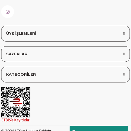
Çok memnun kaldım
Safiye Kutlu | 10/12/2025
Siteye üyelik gayet kolay,
ÜYE İŞLEMLERİ
güvenli ödeme, hızlı gönderim.
Fahrettin Vural | 11/11/2025
SAYFALAR
sorunsuz elime ulaştı teşekkürler
Sinem YILMAZ | 06/11/2025
KATEGORİLER
sorunsuz hızlı elime ulaştı.
Sinem YILMAZ | 06/11/2025
Deneyimini Paylaş
Diğer yorumları göster
© 2024 | Tüm Hakları Saklıdır.