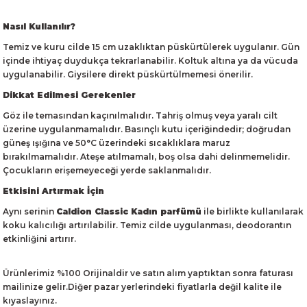
Nasıl Kullanılır?
Temiz ve kuru cilde 15 cm uzaklıktan püskürtülerek uygulanır. Gün
içinde ihtiyaç duydukça tekrarlanabilir. Koltuk altına ya da vücuda
uygulanabilir. Giysilere direkt püskürtülmemesi önerilir.
Dikkat Edilmesi Gerekenler
Göz ile temasından kaçınılmalıdır. Tahriş olmuş veya yaralı cilt
üzerine uygulanmamalıdır. Basınçlı kutu içeriğindedir; doğrudan
güneş ışığına ve 50°C üzerindeki sıcaklıklara maruz
bırakılmamalıdır. Ateşe atılmamalı, boş olsa dahi delinmemelidir.
Çocukların erişemeyeceği yerde saklanmalıdır.
Etkisini Artırmak İçin
Aynı serinin
Caldion Classic Kadın parfümü
ile birlikte kullanılarak
koku kalıcılığı artırılabilir. Temiz cilde uygulanması, deodorantın
etkinliğini artırır.
Ürünlerimiz %100 Orijinaldir ve satın alım yaptıktan sonra faturası
mailinize gelir.Diğer pazar yerlerindeki fiyatlarla değil kalite ile
kıyaslayınız.