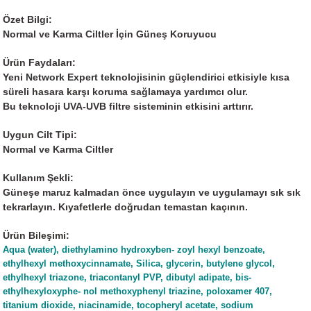
Özet Bilgi:
Normal ve Karma Ciltler İçin Güneş Koruyucu
Ürün Faydaları:
Yeni Network Expert teknolojisinin güçlendirici etkisiyle kısa
süreli hasara karşı koruma sağlamaya yardımcı olur.
Bu teknoloji UVA-UVB filtre sisteminin etkisini arttırır.
Uygun Cilt Tipi:
Normal ve Karma Ciltler
Kullanım Şekli:
Güneşe maruz kalmadan önce uygulayın ve uygulamayı sık sık
tekrarlayın. Kıyafetlerle doğrudan temastan kaçının.
Ürün Bileşimi:
Aqua (water), diethylamino hydroxyben- zoyl hexyl benzoate,
ethylhexyl methoxycinnamate, Silica, glycerin, butylene glycol,
ethylhexyl triazone, triacontanyl PVP, dibutyl adipate, bis-
ethylhexyloxyphe- nol methoxyphenyl triazine, poloxamer 407,
titanium dioxide, niacinamide, tocopheryl acetate, sodium