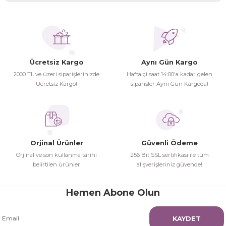
kullanarak tarafımıza iletebilirsiniz.
Görüş ve önerileriniz için teşekkür ederiz.
Ürünler ertesi günü elime ulaştı.
Turgay Baki | 30/06/2026
Ürün resmi kalitesiz, bozuk veya görüntülenemiyor.
Ürün açıklamasında eksik bilgiler bulunuyor.
Ücretsiz Kargo
Aynı Gün Kargo
Turgay Baki | 30/06/2026
Ürün bilgilerinde hatalar bulunuyor.
2000 TL ve üzeri siparişlerinizde
Haftaiçi saat 14:00'a kadar gelen
Ürün fiyatı diğer sitelerden daha pahalı.
Ücretsiz Kargo!
siparişler Aynı Gün Kargoda!
İhtiyaç doğrultusunda alış veriş
Bu ürüne benzer farklı alternatifler olmalı.
yapıyorum tavsiye ederim
Hamit Çakıcı | 15/04/2026
Orjinal Ürünler
Güvenli Ödeme
herşey yolunda hiç sıkıntı
Orjinal ve son kullanma tarihi
256 Bit SSL sertifikası ile tüm
yaşamadım 2. gün elimde oldu
belirtilen ürünler
alışverişleriniz güvende!
Gönder
siparşlerim
Hamit Çakıcı | 15/04/2026
Hemen Abone Olun
çok iyi ve dürüst esnaf
KAYDET