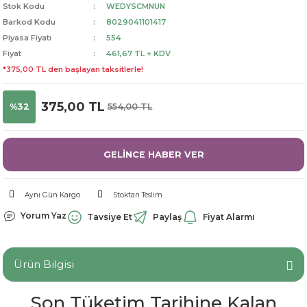
Stok Kodu
WEDYSCMNUN
dorant
arantili
K vitamini
Pekmez-Bal-Macun
Barkod Kodu
8029041101417
Piyasa Fiyatı
554
ıvı
nı
Pastiller
Propolis-Arı ve Ürünleri
Fiyat
461,67 TL + KDV
*375,00 TL den başlayan taksitlerle!
Sporcu Takviyeleri
Quercetin
375,00 TL
%32
554,00 TL
Resveratrol
ve Bebek Malzemeleri
Sirke
GELİNCE HABER VER
Tatlandırıcılar
Aynı Gün Kargo
Stoktan Teslim
Yorum Yaz
Tavsiye Et
Paylaş
Fiyat Alarmı
Ürün Bilgisi
Son Tüketim Tarihine Kalan