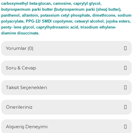
carboxymethyl beta-glucan, camosine, caprylyl glycol,
butyrospermum parki butter (butyrospermum parki (shea) butter),
panthenol, allantoin, potassium cetyl phosphate, dimethicone, sodium
polyacrylate, PPG-12/ SMDI copolymer, cetearyl alcohol, jojoba esters,
penty- lene glycol, caprylhydroxamic acid, trisodium ethylene-
diamine disuccinate.
Yorumlar (0)
Soru & Cevap
Bu ürüne ilk yorumu siz yapın!
Taksit Seçenekleri
Yorum Yaz
Ürün hakkında henüz soru sorulmamış.
Önerileriniz
Soru Sor
Bu ürünün fiyat bilgisi, resim, ürün açıklamalarında ve diğer
Alışveriş Deneyimi
konularda yetersiz gördüğünüz noktaları öneri formunu