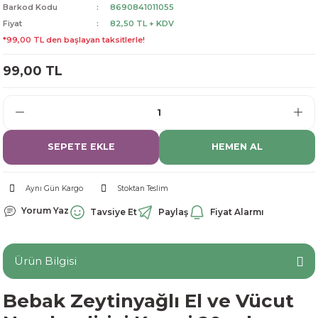
Barkod Kodu
8690841011055
dorant
arantili
K vitamini
Pekmez-Bal-Macun
Fiyat
82,50 TL + KDV
*99,00 TL den başlayan taksitlerle!
ıvı
nı
Pastiller
Propolis-Arı ve Ürünleri
99,00 TL
Sporcu Takviyeleri
Quercetin
Resveratrol
SEPETE EKLE
HEMEN AL
ve Bebek Malzemeleri
Sirke
Aynı Gün Kargo
Stoktan Teslim
Tatlandırıcılar
Yorum Yaz
Tavsiye Et
Paylaş
Fiyat Alarmı
Ürün Bilgisi
Bebak Zeytinyağlı El ve Vücut