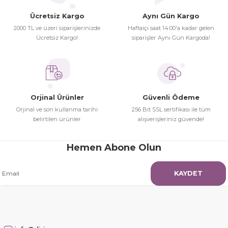
Ürün açıklamasında eksik bilgiler bulunuyor.
Ücretsiz Kargo
Aynı Gün Kargo
Turgay Baki | 30/06/2026
Ürün bilgilerinde hatalar bulunuyor.
2000 TL ve üzeri siparişlerinizde
Haftaiçi saat 14:00'a kadar gelen
Ürün fiyatı diğer sitelerden daha pahalı.
Ücretsiz Kargo!
siparişler Aynı Gün Kargoda!
İhtiyaç doğrultusunda alış veriş
Bu ürüne benzer farklı alternatifler olmalı.
yapıyorum tavsiye ederim
Hamit Çakıcı | 15/04/2026
Orjinal Ürünler
Güvenli Ödeme
herşey yolunda hiç sıkıntı
Orjinal ve son kullanma tarihi
256 Bit SSL sertifikası ile tüm
yaşamadım 2. gün elimde oldu
belirtilen ürünler
alışverişleriniz güvende!
Gönder
siparşlerim
Hamit Çakıcı | 15/04/2026
Hemen Abone Olun
çok iyi ve dürüst esnaf
KAYDET
Hamit Çakıcı | 15/04/2026
Güzel etkili ve mükemmel kargo
paketleme