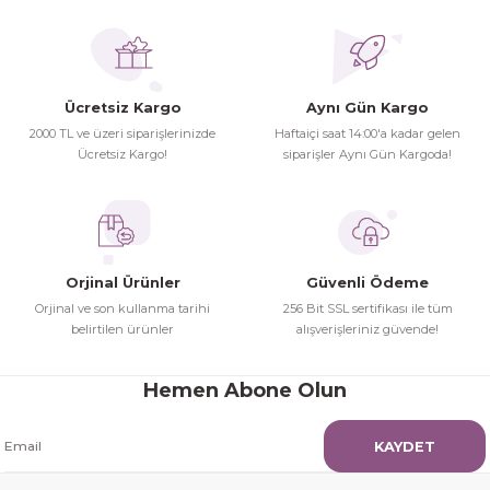
Ürünler ertesi günü elime ulaştı.
Turgay Baki | 30/06/2026
Ürün resmi kalitesiz, bozuk veya görüntülenemiyor.
Ürün açıklamasında eksik bilgiler bulunuyor.
Ücretsiz Kargo
Aynı Gün Kargo
Turgay Baki | 30/06/2026
Ürün bilgilerinde hatalar bulunuyor.
2000 TL ve üzeri siparişlerinizde
Haftaiçi saat 14:00'a kadar gelen
Ürün fiyatı diğer sitelerden daha pahalı.
Ücretsiz Kargo!
siparişler Aynı Gün Kargoda!
İhtiyaç doğrultusunda alış veriş
Bu ürüne benzer farklı alternatifler olmalı.
yapıyorum tavsiye ederim
Hamit Çakıcı | 15/04/2026
Orjinal Ürünler
Güvenli Ödeme
herşey yolunda hiç sıkıntı
Orjinal ve son kullanma tarihi
256 Bit SSL sertifikası ile tüm
yaşamadım 2. gün elimde oldu
belirtilen ürünler
alışverişleriniz güvende!
Gönder
siparşlerim
Hamit Çakıcı | 15/04/2026
Hemen Abone Olun
çok iyi ve dürüst esnaf
KAYDET
Hamit Çakıcı | 15/04/2026