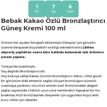
1
7
6
Yıl
Ay
Gün
Bebak Kakao Özlü Bronzlaştırıcı
Güneş Kremi 100 ml
Ürünün her açıdan fotoğrafı eklenmiştir.Detaylar için görselin
üzerine tıklayarak büyütebilir ve bilgi edinebilirsiniz.
Lütfen
alışveriş yaptıktan sonra bize katkıda bulunmak için ürünlere
yorum yapınız.
Türkiye'de üretilmiştir.
İlaç değildir.Bronzlaştırıcıdır.
Hoş kokuya sahip kakao özünün bronzlaştırıcı etkisi, ciltte güzel
bir görünüm elde etmenizi sağlar.Oluşan bronzluğun süresini
uzatmaya yardımcı olur.Hızlı emilen özel formülündeki değerli
yağlar sayesinde cildinizi uzun süre nemlendirir.Yapışkan bir his
bırakmaz.Hızlı bronzlaşmak isteyenler için uygundur.Koyu tenli
kuru ciltler için idealdir.