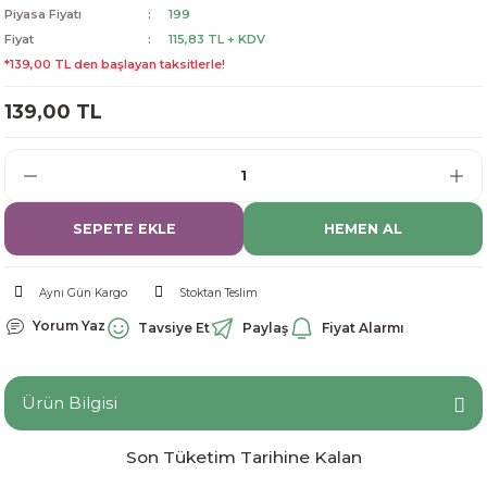
Piyasa Fiyatı
199
dorant
arantili
K vitamini
Pekmez-Bal-Macun
Fiyat
115,83 TL + KDV
*139,00 TL den başlayan taksitlerle!
ıvı
nı
Pastiller
Propolis-Arı ve Ürünleri
139,00 TL
Sporcu Takviyeleri
Quercetin
Resveratrol
SEPETE EKLE
HEMEN AL
ve Bebek Malzemeleri
Sirke
Aynı Gün Kargo
Stoktan Teslim
Tatlandırıcılar
Yorum Yaz
Tavsiye Et
Paylaş
Fiyat Alarmı
Ürün Bilgisi
Son Tüketim Tarihine Kalan