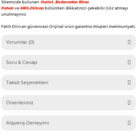
Sitemizde bulunan
Outlet
,
Bedavadan Biraz
Pahalı
ve
MRS.Dirican
bölümleri dikkatinizi çekebilir.Göz atmayı
unutmayınız.
Fatih Dirican güvencesi.Orijinal ürün garantisi.Müşteri memnuniyeti.
Yorumlar (0)
Soru & Cevap
Bu ürüne ilk yorumu siz yapın!
Taksit Seçenekleri
Yorum Yaz
Ürün hakkında henüz soru sorulmamış.
Önerileriniz
Soru Sor
Bu ürünün fiyat bilgisi, resim, ürün açıklamalarında ve diğer
Alışveriş Deneyimi
konularda yetersiz gördüğünüz noktaları öneri formunu
kullanarak tarafımıza iletebilirsiniz.
Görüş ve önerileriniz için teşekkür ederiz.