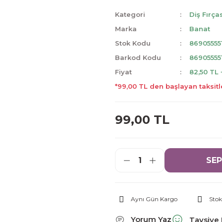
Kategori
Diş Fırça
Marka
Banat
Stok Kodu
86905555
Barkod Kodu
86905555
Fiyat
82,50 TL
*99,00 TL den başlayan taksitl
99,00 TL
SEP
Aynı Gün Kargo
Stok
Yorum Yaz
Tavsiye 