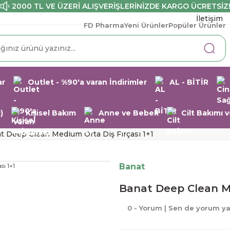
2000 TL VE ÜZERİ ALIŞVERİŞLERİNİZDE KARGO ÜCRETSİZ
İletişim
FD Pharma
Yeni Ürünler
Popüler Ürünler
ar
Outlet - %90'a varan İndirimler
AL - BİTİR
)
Kişisel Bakım
Anne ve Bebek
Cilt Bakımı
t Deep Clean Medium Orta Diş Fırçası 1+1
Banat
Banat Deep Clean Me
0 - Yorum | Sen de yorum y