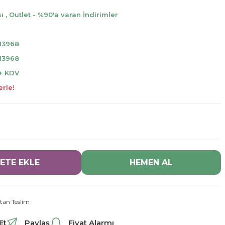
sı
,
Outlet - %90'a varan İndirimler
13968
13968
 + KDV
erle!
ETE EKLE
HEMEN AL
tan Teslim
Et
Paylaş
Fiyat Alarmı