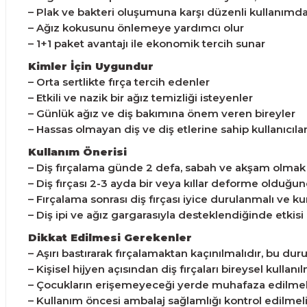
– Plak ve bakteri oluşumuna karşı düzenli kullanımd
– Ağız kokusunu önlemeye yardımcı olur
– 1+1 paket avantajı ile ekonomik tercih sunar
Kimler İçin Uygundur
– Orta sertlikte fırça tercih edenler
– Etkili ve nazik bir ağız temizliği isteyenler
– Günlük ağız ve diş bakımına önem veren bireyler
– Hassas olmayan diş ve diş etlerine sahip kullanıcıla
Kullanım Önerisi
– Diş fırçalama günde 2 defa, sabah ve akşam olmak
– Diş fırçası 2-3 ayda bir veya kıllar deforme olduğu
– Fırçalama sonrası diş fırçası iyice durulanmalı ve k
– Diş ipi ve ağız gargarasıyla desteklendiğinde etkisi 
Dikkat Edilmesi Gerekenler
– Aşırı bastırarak fırçalamaktan kaçınılmalıdır, bu dur
– Kişisel hijyen açısından diş fırçaları bireysel kullanıl
– Çocukların erişemeyeceği yerde muhafaza edilmel
– Kullanım öncesi ambalaj sağlamlığı kontrol edilmeli