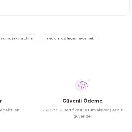
narak tarafımıza iletebilirsiniz.
 mı yumuşak mı olmalı
medium diş fırçası ne demek
r
Güvenli Ödeme
i belirtilen
256 Bit SSL sertifikası ile tüm alışverişleriniz
güvende!