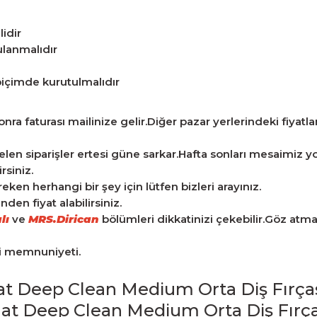
lidir
ulanmalıdır
 biçimde kurutulmalıdır
ra faturası mailinize gelir.Diğer pazar yerlerindeki fiyatlarla
len siparişler ertesi güne sarkar.Hafta sonları mesaimiz yo
rsiniz.
n herhangi bir şey için lütfen bizleri arayınız.
en fiyat alabilirsiniz.
lı
ve
MRS.Dirican
bölümleri dikkatinizi çekebilir.Göz atm
ri memnuniyeti.
t Deep Clean Medium Orta Diş Fırças