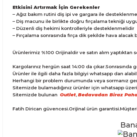
Etkisini Artırmak İçin Gerekenler
– Ağız bakım rutini diş ipi ve gargara ile desteklenme
– Diş macunu ile birlikte doğru fırçalama tekniği uyg
– Düzenli diş hekimi kontrolleriyle desteklenmelidir
– Fırçalama sonrasında fırça dik şekilde hava alacak
Ürünlerimiz %100 Orijinaldir ve satın alım yaptıktan son
Kargolarınız hergün saat 14:00 da çıkar.Sonrasında ge
Ürünler ile ilgili daha fazla bilgiyi whatsapp dan alabili
Herhangi bir problem durumunda veya sormanız gereke
Sitemizde bulamadığınız ürünler için whatsapp üzerind
Sitemizde bulunan
Outlet
,
Bedavadan Biraz Paha
Fatih Dirican güvencesi.Orijinal ürün garantisi.Müşte
Bana