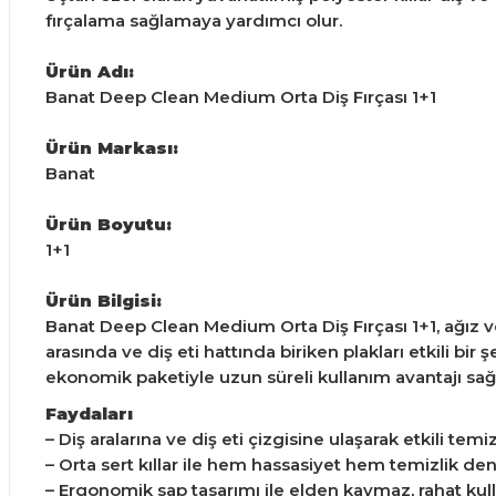
fırçalama sağlamaya yardımcı olur.
Ürün Adı:
Banat Deep Clean Medium Orta Diş Fırçası 1+1
Ürün Markası:
Banat
Ürün Boyutu:
1+1
Ürün Bilgisi:
Banat Deep Clean Medium Orta Diş Fırçası 1+1, ağız ve diş
arasında ve diş eti hattında biriken plakları etkili bi
ekonomik paketiyle uzun süreli kullanım avantajı sağl
Faydaları
– Diş aralarına ve diş eti çizgisine ulaşarak etkili temiz
– Orta sert kıllar ile hem hassasiyet hem temizlik de
– Ergonomik sap tasarımı ile elden kaymaz, rahat kul