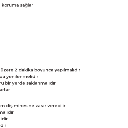
a koruma sağlar
r
 üzere 2 dakika boyunca yapılmalıdır
nda yenilenmelidir
uru bir yerde saklanmalıdır
artar
um diş minesine zarar verebilir
malıdır
idir
dir