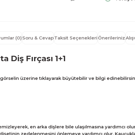
rumlar (0)
Soru & Cevap
Taksit Seçenekleri
Önerileriniz
Alı
 Diş Fırçası 1+1
örselin üzerine tıklayarak büyütebilir ve bilgi edinebilirsin
temizleyerek, en arka dişlere bile ulaşılmasına yardımcı olur
ve dişetinin zedelenmesini önlemeye yardımcı olur. Kauçukla 