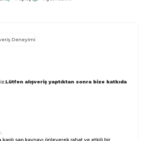
şveriş Deneyimi
iz.
Lütfen alışveriş yaptıktan sonra bize katkıda
.
kaplı sap kaynayı önleyerek rahat ve etkili bir