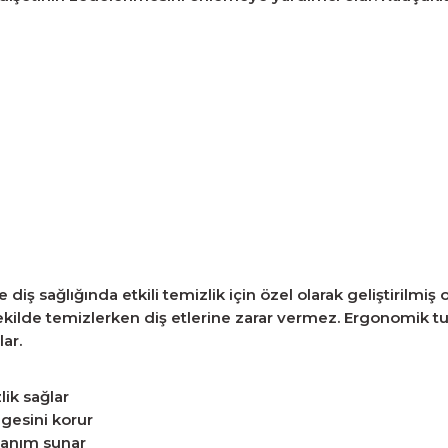
 sağlığında etkili temizlik için özel olarak geliştirilmiş orta 
r şekilde temizlerken diş etlerine zarar vermez. Ergonomik t
ar.
lik sağlar
ngesini korur
lanım sunar