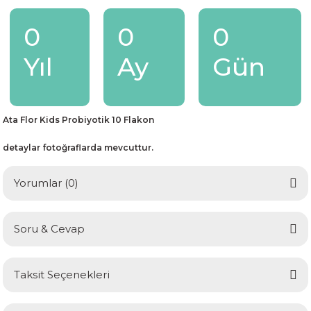
0
0
0
Yıl
Ay
Gün
Ata Flor Kids Probiyotik 10 Flakon
detaylar fotoğraflarda mevcuttur.
Yorumlar (0)
Soru & Cevap
Bu ürüne ilk yorumu siz yapın!
Taksit Seçenekleri
Yorum Yaz
Ürün hakkında henüz soru sorulmamış.