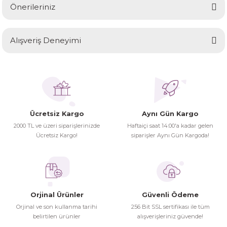
Önerileriniz
Soru Sor
Bu ürünün fiyat bilgisi, resim, ürün açıklamalarında ve diğer
Alışveriş Deneyimi
konularda yetersiz gördüğünüz noktaları öneri formunu
kullanarak tarafımıza iletebilirsiniz.
Görüş ve önerileriniz için teşekkür ederiz.
Ürünler ertesi günü elime ulaştı.
Turgay Baki | 30/06/2026
Ürün resmi kalitesiz, bozuk veya görüntülenemiyor.
Ürün açıklamasında eksik bilgiler bulunuyor.
Ücretsiz Kargo
Aynı Gün Kargo
Turgay Baki | 30/06/2026
Ürün bilgilerinde hatalar bulunuyor.
2000 TL ve üzeri siparişlerinizde
Haftaiçi saat 14:00'a kadar gelen
Ürün fiyatı diğer sitelerden daha pahalı.
Ücretsiz Kargo!
siparişler Aynı Gün Kargoda!
İhtiyaç doğrultusunda alış veriş
Bu ürüne benzer farklı alternatifler olmalı.
yapıyorum tavsiye ederim
Hamit Çakıcı | 15/04/2026
Orjinal Ürünler
Güvenli Ödeme
herşey yolunda hiç sıkıntı
Orjinal ve son kullanma tarihi
256 Bit SSL sertifikası ile tüm
yaşamadım 2. gün elimde oldu
belirtilen ürünler
alışverişleriniz güvende!
Gönder
siparşlerim