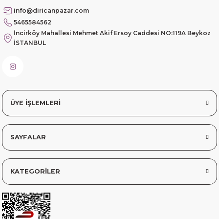
info@diricanpazar.com
Çok memnun kaldım
5465584562
Safiye Kutlu | 10/12/2025
İncirköy Mahallesi Mehmet Akif Ersoy Caddesi NO:119A Beykoz
İSTANBUL
Siteye üyelik gayet kolay,
güvenli ödeme, hızlı gönderim.
Fahrettin Vural | 11/11/2025
ÜYE İŞLEMLERİ
sorunsuz elime ulaştı teşekkürler
Sinem YILMAZ | 06/11/2025
SAYFALAR
sorunsuz hızlı elime ulaştı.
Sinem YILMAZ | 06/11/2025
KATEGORİLER
Deneyimini Paylaş
Diğer yorumları göster