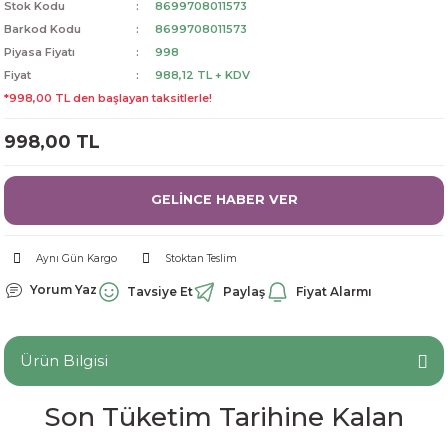
Stok Kodu
8699708011573
dorant
arantili
K vitamini
Pekmez-Bal-Macun
Barkod Kodu
8699708011573
Piyasa Fiyatı
998
Fiyat
988,12 TL + KDV
ıvı
nı
Pastiller
Propolis-Arı ve Ürünleri
*998,00 TL den başlayan taksitlerle!
Sporcu Takviyeleri
Quercetin
998,00 TL
Resveratrol
GELİNCE HABER VER
ve Bebek Malzemeleri
Sirke
Aynı Gün Kargo
Stoktan Teslim
Tatlandırıcılar
Yorum Yaz
Tavsiye Et
Paylaş
Fiyat Alarmı
Ürün Bilgisi
Son Tüketim Tarihine Kalan