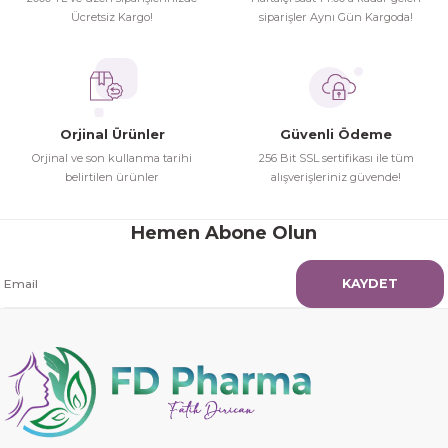
Ürün fiyatı diğer sitelerden daha pahalı.
Ücretsiz Kargo!
siparişler Aynı Gün Kargoda!
İhtiyaç doğrultusunda alış veriş
Bu ürüne benzer farklı alternatifler olmalı.
yapıyorum tavsiye ederim
Hamit Çakıcı | 15/04/2026
Orjinal Ürünler
Güvenli Ödeme
herşey yolunda hiç sıkıntı
Orjinal ve son kullanma tarihi
256 Bit SSL sertifikası ile tüm
yaşamadım 2. gün elimde oldu
belirtilen ürünler
alışverişleriniz güvende!
Gönder
siparşlerim
Hamit Çakıcı | 15/04/2026
Hemen Abone Olun
çok iyi ve dürüst esnaf
KAYDET
Hamit Çakıcı | 15/04/2026
Güzel etkili ve mükemmel kargo
paketleme
mehmet Polat | 14/02/2026