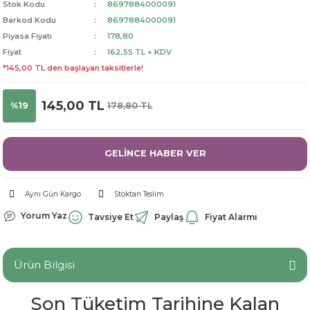
Stok Kodu
8697884000091
dorant
arantili
K vitamini
Pekmez-Bal-Macun
Barkod Kodu
8697884000091
Piyasa Fiyatı
178,80
Fiyat
162,55 TL + KDV
ıvı
nı
Pastiller
Propolis-Arı ve Ürünleri
*145,00 TL den başlayan taksitlerle!
Sporcu Takviyeleri
Quercetin
145,00 TL
%19
178,80 TL
Resveratrol
GELİNCE HABER VER
ve Bebek Malzemeleri
Sirke
Tatlandırıcılar
Aynı Gün Kargo
Stoktan Teslim
Yorum Yaz
Tavsiye Et
Paylaş
Fiyat Alarmı
Ürün Bilgisi
Son Tüketim Tarihine Kalan