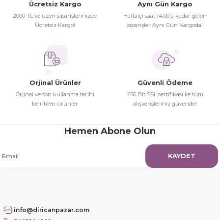
İhtiyaç doğrultusunda alış veriş
Bu ürüne benzer farklı alternatifler olmalı.
Ücretsiz Kargo
Aynı Gün Kargo
yapıyorum tavsiye ederim
2000 TL ve üzeri siparişlerinizde
Haftaiçi saat 14:00'a kadar gelen
359,00 TL
Ücretsiz Kargo!
siparişler Aynı Gün Kargoda!
Hamit Çakıcı | 15/04/2026
herşey yolunda hiç sıkıntı
yaşamadım 2. gün elimde oldu
SEPETE EKLE
Gönder
siparşlerim
Orjinal Ürünler
Güvenli Ödeme
Son Kullanma Tarihi:
Hamit Çakıcı | 15/04/2026
Orjinal ve son kullanma tarihi
256 Bit SSL sertifikası ile tüm
30.08.2026
belirtilen ürünler
alışverişleriniz güvende!
Vicks
çok iyi ve dürüst esnaf
Vicks First Defence Burun Spreyi 15 ml
Hemen Abone Olun
Hamit Çakıcı | 15/04/2026
KAYDET
149,00 TL
Güzel etkili ve mükemmel kargo
paketleme
mehmet Polat | 14/02/2026
SEPETE EKLE
info@diricanpazar.com
Çok memnun kaldım