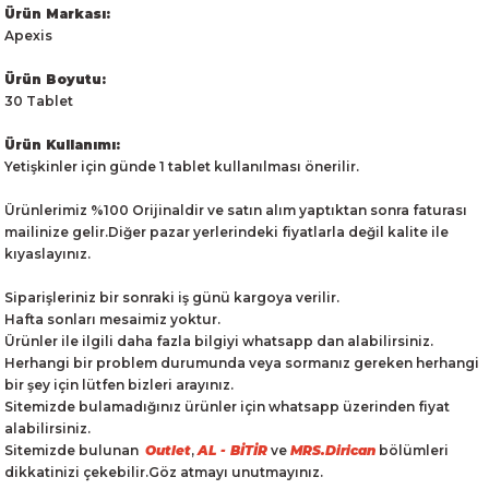
Ürün Markası:
Apexis
Ürün Boyutu:
30 Tablet
Ürün Kullanımı:
Yetişkinler için günde 1 tablet kullanılması önerilir.
Ürünlerimiz %100 Orijinaldir ve satın alım yaptıktan sonra faturası
mailinize gelir.Diğer pazar yerlerindeki fiyatlarla değil kalite ile
kıyaslayınız.
Siparişleriniz bir sonraki iş günü kargoya verilir.
Hafta sonları mesaimiz yoktur.
Ürünler ile ilgili daha fazla bilgiyi whatsapp dan alabilirsiniz.
Herhangi bir problem durumunda veya sormanız gereken herhangi
bir şey için lütfen bizleri arayınız.
Sitemizde bulamadığınız ürünler için whatsapp üzerinden fiyat
alabilirsiniz.
Sitemizde bulunan
Outlet
,
AL - BİTİR
ve
MRS.Dirican
bölümleri
dikkatinizi çekebilir.Göz atmayı unutmayınız.