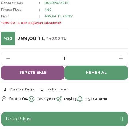
Barkod Kodu
8680702301111
dorant
arantili
K vitamini
Pekmez-Bal-Macun
Piyasa Fiyatı
440
Fiyat
435,64 TL + KDV
ıvı
nı
Pastiller
Propolis-Arı ve Ürünleri
*299,00 TL den başlayan taksitlerle!
Sporcu Takviyeleri
Quercetin
299,00 TL
%32
440,00 TL
Resveratrol
ve Bebek Malzemeleri
Sirke
SEPETE EKLE
HEMEN AL
Tatlandırıcılar
Aynı Gün Kargo
Stoktan Teslim
Yorum Yaz
Tavsiye Et
Paylaş
Fiyat Alarmı
Ürün Bilgisi