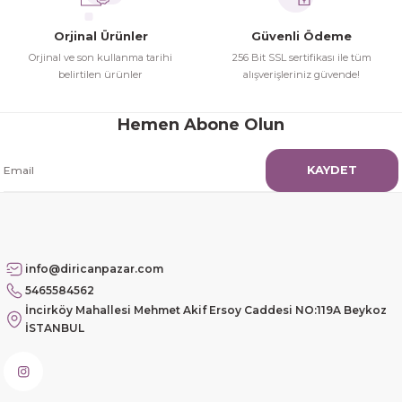
Hamit Çakıcı | 15/04/2026
Orjinal Ürünler
Güvenli Ödeme
Orjinal ve son kullanma tarihi
256 Bit SSL sertifikası ile tüm
Güzel etkili ve mükemmel kargo
belirtilen ürünler
alışverişleriniz güvende!
paketleme
Hemen Abone Olun
mehmet Polat | 14/02/2026
KAYDET
Çok memnun kaldım
Safiye Kutlu | 10/12/2025
Siteye üyelik gayet kolay,
info@diricanpazar.com
güvenli ödeme, hızlı gönderim.
5465584562
Fahrettin Vural | 11/11/2025
İncirköy Mahallesi Mehmet Akif Ersoy Caddesi NO:119A Beykoz
İSTANBUL
sorunsuz elime ulaştı teşekkürler
Sinem YILMAZ | 06/11/2025