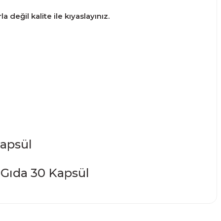
 değil kalite ile kıyaslayınız.
Kapsül
narak tarafımıza iletebilirsiniz.