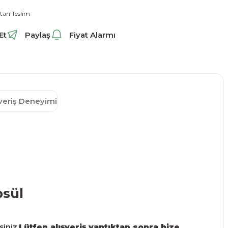
tan Teslim
Et
Paylaş
Fiyat Alarmı
şveriş Deneyimi
psül
siniz.
Lütfen alışveriş yaptıktan sonra bize