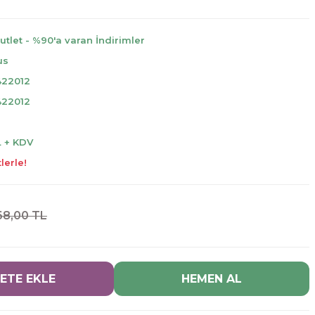
utlet - %90'a varan İndirimler
us
422012
422012
L + KDV
lerle!
68,00 TL
ETE EKLE
HEMEN AL