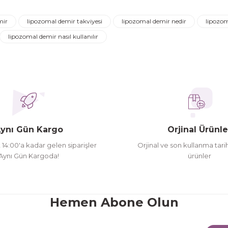
Ürün hakkında henüz soru sorulmamış.
Bu ürüne ilk yorumu siz yapın!
mir
lipozomal demir takviyesi
lipozomal demir nedir
lipozom
Yorum Yaz
Soru Sor
lipozomal demir nasıl kullanılır
ederim
oldu siparşlerim
ynı Gün Kargo
Orjinal Ürünle
t 14:00'a kadar gelen siparişler
Orjinal ve son kullanma tarih
Aynı Gün Kargoda!
ürünler
Gönder
Hemen Abone Olun