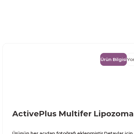
Ürün Bilgisi
Yo
ActivePlus Multifer Lipozoma
Ürünün her açıdan fotoğrafı eklenmiştir.Detaylar için g