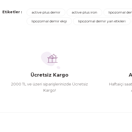
Turgay Baki | 30/06/2026
Etiketler :
active plus demir
active plus iron
lipozomal de
Ürün resmi kalitesiz, bozuk veya görüntülenemiyor.
lipozomal demir ekşi
lipozomal demir yan etkileri
Turgay Baki | 30/06/2026
Ürün açıklamasında eksik bilgiler bulunuyor.
Ürün bilgilerinde hatalar bulunuyor.
İhtiyaç doğrultusunda alış veriş yapıyorum tavsiye 
Ürün fiyatı diğer sitelerden daha pahalı.
Hamit Çakıcı | 15/04/2026
Bu ürüne benzer farklı alternatifler olmalı.
herşey yolunda hiç sıkıntı yaşamadım 2. gün elimde 
Ücretsiz Kargo
A
Hamit Çakıcı | 15/04/2026
2000 TL ve üzeri siparişlerinizde Ücretsiz
Haftaiçi saa
Kargo!
çok iyi ve dürüst esnaf
Hamit Çakıcı | 15/04/2026
Güzel etkili ve mükemmel kargo paketleme