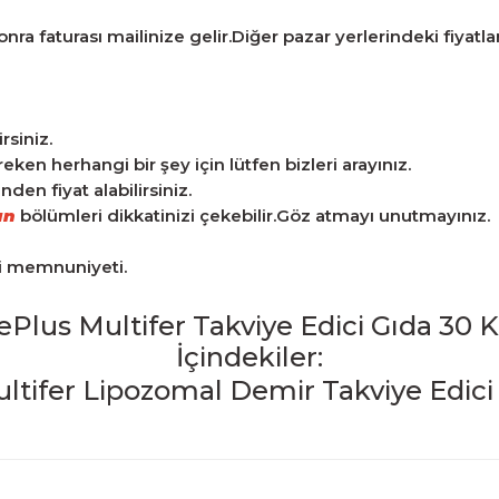
ra faturası mailinize gelir.Diğer pazar yerlerindeki fiyatlarla
rsiniz.
n herhangi bir şey için lütfen bizleri arayınız.
en fiyat alabilirsiniz.
an
bölümleri dikkatinizi çekebilir.Göz atmayı unutmayınız.
ri memnuniyeti.
ePlus Multifer Takviye Edici Gıda 30 
İçindekiler:
iğer konularda yetersiz gördüğünüz noktaları öneri formunu kulla