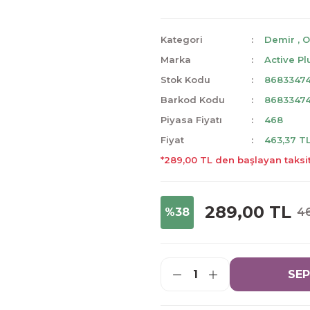
Kategori
Demir
,
O
Marka
Active Pl
Stok Kodu
8683347
Barkod Kodu
8683347
Piyasa Fiyatı
468
Fiyat
463,37 T
*289,00 TL den başlayan taksit
289,00 TL
%38
4
SEP