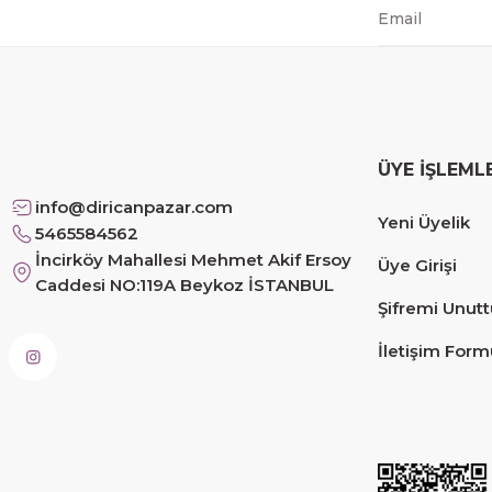
mehmet Polat | 14/02/2026
Çok memnun kaldım
Safiye Kutlu | 10/12/2025
ÜYE İŞLEML
Siteye üyelik gayet kolay, güvenli ödeme, hızlı gönd
info@diricanpazar.com
Yeni Üyelik
Fahrettin Vural | 11/11/2025
5465584562
İncirköy Mahallesi Mehmet Akif Ersoy
Üye Girişi
Caddesi NO:119A Beykoz İSTANBUL
sorunsuz elime ulaştı teşekkürler
Şifremi Unut
Sinem YILMAZ | 06/11/2025
İletişim Form
sorunsuz hızlı elime ulaştı.
Sinem YILMAZ | 06/11/2025