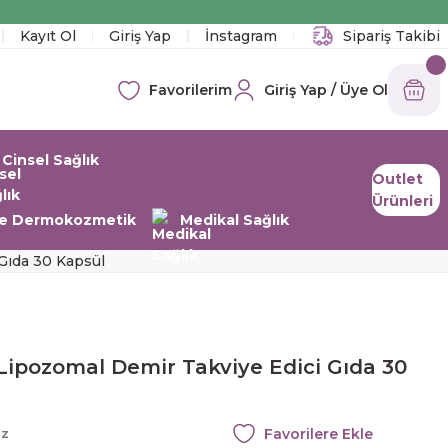
!
Kayıt Ol
Giriş Yap
İnstagram
Sipariş Takibi
Giriş Yap / Üye Ol
Favorilerim
Cinsel Sağlık
Outlet
Ürünleri
 ve Dermokozmetik
Medikal Sağlık
 Gıda 30 Kapsül
 Lipozomal Demir Takviye Edici Gıda 30
az