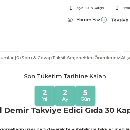
Aynı Gün Kargo
Stok
Yorum Yaz
Tavsiye 
rumlar (0)
Soru & Cevap
Taksit Seçenekleri
Önerileriniz
Alı
Son Tüketim Tarihine Kalan
2
2
5
Yıl
Ay
Gün
l Demir Takviye Edici Gıda 30 Ka
örsellerin üzerine tıklayarak büyütebilir ve bilgi edinebilir