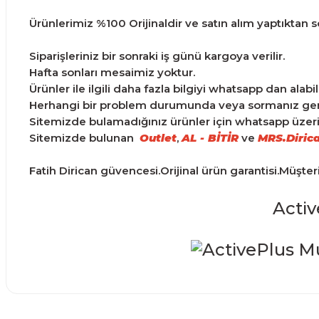
Ürünlerimiz %100 Orijinaldir ve satın alım yaptıktan son
Siparişleriniz bir sonraki iş günü kargoya verilir.
Hafta sonları mesaimiz yoktur.
Ürünler ile ilgili daha fazla bilgiyi whatsapp dan alabili
Herhangi bir problem durumunda veya sormanız gereke
Sitemizde bulamadığınız ürünler için whatsapp üzerind
Sitemizde bulunan
Outlet
,
AL - BİTİR
ve
MRS.Diric
Fatih Dirican güvencesi.Orijinal ürün garantisi.Müşte
Activ
Ürünler ertesi günü elime ulaştı.
Bu ürünün fiyat bilgisi, resim, ürün açıklamalarında ve d
Görüş ve önerileriniz için teşekkür ederiz.