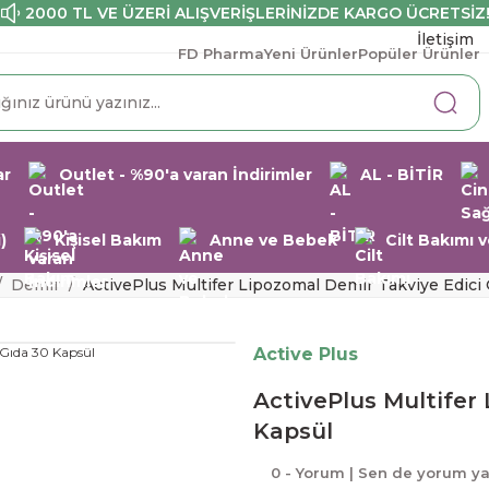
2000 TL VE ÜZERİ ALIŞVERİŞLERİNİZDE KARGO ÜCRETSİZ
İletişim
FD Pharma
Yeni Ürünler
Popüler Ürünler
ar
Outlet - %90'a varan İndirimler
AL - BİTİR
)
Kişisel Bakım
Anne ve Bebek
Cilt Bakımı
Demir
ActivePlus Multifer Lipozomal Demir Takviye Edici
Active Plus
ActivePlus Multifer
Kapsül
0 - Yorum | Sen de yorum y